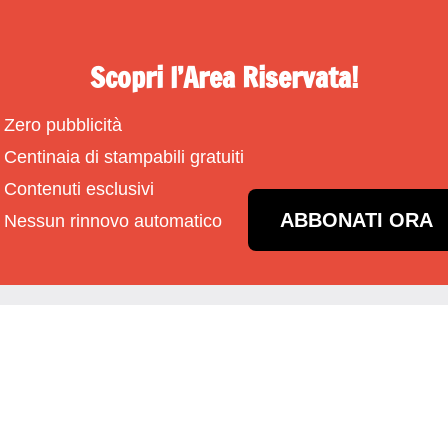
Scopri l’Area Riservata!
Zero pubblicità
Centinaia di stampabili gratuiti
Contenuti esclusivi
ABBONATI ORA
Nessun rinnovo automatico