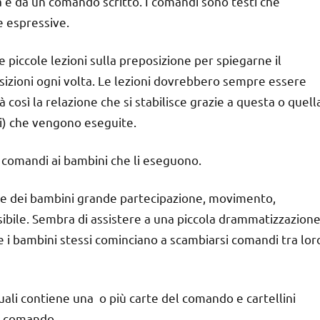
ola e da un comando scritto. I comandi sono testi che
 espressive.
e piccole lezioni sulla preposizione per spiegarne il
osizioni ogni volta. Le lezioni dovrebbero sempre essere
à così la relazione che si stabilisce grazie a questa o quell
rbi) che vengono eseguite.
i comandi ai bambini che li eseguono.
te dei bambini grande partecipazione, movimento,
sibile. Sembra di assistere a una piccola drammatizzazione
 i bambini stessi cominciano a scambiarsi comandi tra lor
uali contiene una o più carte del comando e cartellini
el comando.