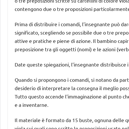
o tre preposizioni scritte su cartellini di colore vi
contengono due o tre proposizioni particolarmente
Prima di distribuire i comandi, l’insegnante può dar
significato, scegliendo se possibile due o tre prep
attive e pratiche e piene di azione. Il bambino capir
preposizione tra gli oggetti (nomi) e le azioni (ve
Date queste spiegazioni, l’insegnante distribuisce 
Quando si propongono i comandi, si notano da par
desiderio di interpretare la consegna il meglio pos
Tutto questo accende l’immaginazione al punto che
e a inventarne.
Il materiale è formato da 15 buste, ognuna delle q
viola sui quali sono scritte le preposizioni usate n