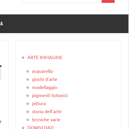
per:
TA
ARTE IMMAGINE
acquarello
giochi d'arte
modellaggio
pigmenti botanici
pittura
storia dell'arte
tecniche varie
e
DOWNLOAD