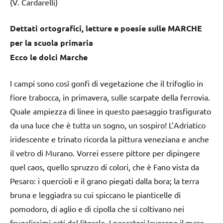
(V. Cardarelli)
Dettati ortografici, letture e poesie sulle MARCHE
per la scuola primaria
Ecco le dolci Marche
I campi sono così gonfi di vegetazione che il trifoglio in
fiore trabocca, in primavera, sulle scarpate della ferrovia.
Quale ampiezza di linee in questo paesaggio trasfigurato
da una luce che è tutta un sogno, un sospiro! L’Adriatico
iridescente e trinato ricorda la pittura veneziana e anche
il vetro di Murano. Vorrei essere pittore per dipingere
quel caos, quello spruzzo di colori, che è Fano vista da
Pesaro: i quercioli e il grano piegati dalla bora; la terra
bruna e leggiadra su cui spiccano le pianticelle di
pomodoro, di aglio e di cipolla che si coltivano nei
frugalissimi orti del litorale. I pescatori lavorano il mare