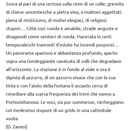
Scura al pari di una certosa sulla cime di un colle; gremita
di chiese seicentesche a pietra viva, a mattoni aggettati:
piena di misticismo, di motivi elegiaci, di religiosi
stupori… Città così ruvida e amabile, strade anguste e
disagevoli come sentieri di ronda. Macerata in certi
temporaleschi tramonti d’estate ha incendi purpurei…
Un panorama spazioso e abbastanza profondo, aperto
sopra una tondeggiante cavalcata di colli che degradano
all’orizzonte. La stazione è in fondo al viale e ora è
dipinta di azzurro, di un azzurro vivace che con la sua
tinta e con l’aiuto della fontana lì accanto cerca di
rimediare alla scarsa frequenza dei treni che vanno a
Portocivitanova. Le voci, sia pur sommesse, riecheggiano
col medesimo stupore di un grido in una cattedrale
vuota.
(D. Zanasi)