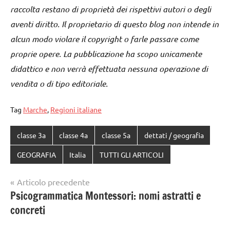
raccolta restano di proprietà dei rispettivi autori o degli
aventi diritto. Il proprietario di questo blog non intende in
alcun modo violare il copyright o farle passare come
proprie opere. La pubblicazione ha scopo unicamente
didattico e non verrà effettuata nessuna operazione di
vendita o di tipo editoriale.
Tag
Marche
,
Regioni italiane
classe 3a
classe 4a
classe 5a
dettati / geografia
GEOGRAFIA
Italia
TUTTI GLI ARTICOLI
Navigazione
Articolo precedente
Psicogrammatica Montessori: nomi astratti e
articoli
concreti