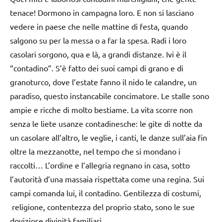
tenace! Dormono in campagna loro. E non si lasciano
vedere in paese che nelle mattine di festa, quando
salgono su per la messa o a far la spesa. Radi i loro
casolari sorgono, qua e là, a grandi distanze. Ivi è il
“contadino”. S’è fatto dei suoi campi di grano e di
granoturco, dove l’estate fanno il nido le calandre, un
paradiso, questo instancabile concimatore. Le stalle sono
ampie e ricche di molto bestiame. La vita scorre non
senza le liete usanze contadinesche: le gite di notte da
un casolare all’altro, le veglie, i canti, le danze sull’aia fin
oltre la mezzanotte, nel tempo che si mondano i
raccolti… L’ordine e l’allegria regnano in casa, sotto
l’autorità d’una massaia rispettata come una regina. Sui
campi comanda lui, il contadino. Gentilezza di costumi,
religione, contentezza del proprio stato, sono le sue
doviziose divinità familiari.