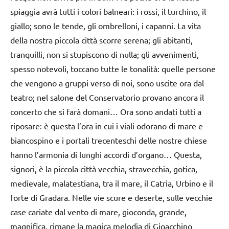
spiaggia avrà tutti i colori balneari: i rossi, il turchino, il
giallo; sono le tende, gli ombrelloni, i capanni. La vita
della nostra piccola città scorre serena; gli abitanti,
tranquilli, non si stupiscono di nulla; gli avvenimenti,
spesso notevoli, toccano tutte le tonalità: quelle persone
che vengono a gruppi verso di noi, sono uscite ora dal
teatro; nel salone del Conservatorio provano ancora il
concerto che si farà domani… Ora sono andati tutti a
riposare: è questa l’ora in cui i viali odorano di mare e
biancospino e i portali trecenteschi delle nostre chiese
hanno l’armonia di lunghi accordi d’organo… Questa,
signori, è la piccola città vecchia, stravecchia, gotica,
medievale, malatestiana, tra il mare, il Catria, Urbino e il
forte di Gradara. Nelle vie scure e deserte, sulle vecchie
case cariate dal vento di mare, gioconda, grande,
magnifica, rimane la magica melodia di Gioacchino