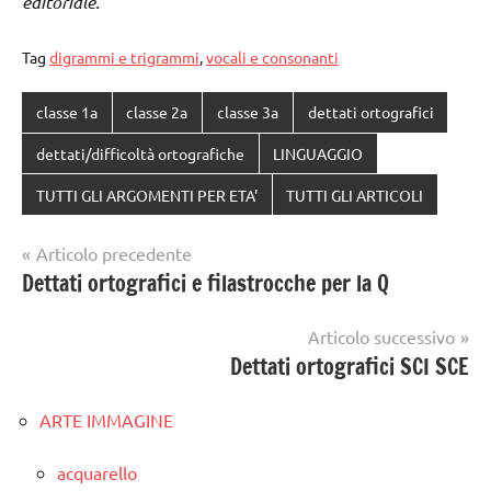
editoriale.
Tag
digrammi e trigrammi
,
vocali e consonanti
classe 1a
classe 2a
classe 3a
dettati ortografici
dettati/difficoltà ortografiche
LINGUAGGIO
TUTTI GLI ARGOMENTI PER ETA'
TUTTI GLI ARTICOLI
Navigazione
Articolo precedente
Dettati ortografici e filastrocche per la Q
articoli
Articolo successivo
Dettati ortografici SCI SCE
ARTE IMMAGINE
acquarello