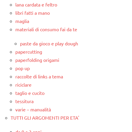
lana cardata e feltro
libri fatti a mano
maglia
materiali di consumo fai da te
paste da gioco e play dough
papercutting
paperfolding origami
pop up
raccolte di links a tema
riciclare
taglio e cucito
tessitura
varie – manualità
TUTTI GLI ARGOMENTI PER ETA'
da 0 a 3 anni