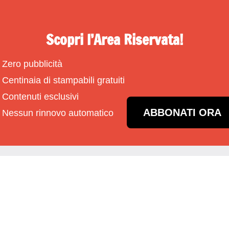
Scopri l’Area Riservata!
Zero pubblicità
Centinaia di stampabili gratuiti
Contenuti esclusivi
ABBONATI ORA
Nessun rinnovo automatico