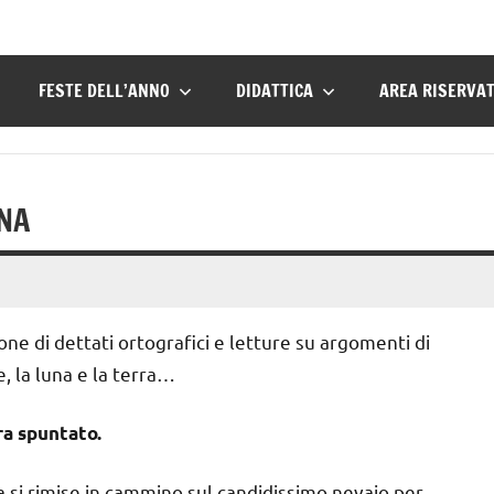
FESTE DELL’ANNO
DIDATTICA
AREA RISERVA
UNA
ne di dettati ortografici e letture su argomenti di
e, la luna e la terra…
ora spuntato.
a si rimise in cammino sul candidissimo nevaio per