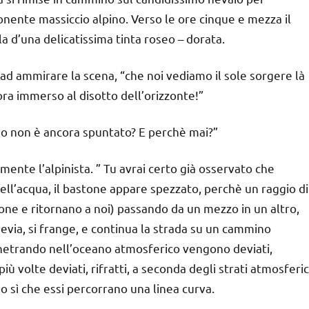
onente massiccio alpino. Verso le ore cinque e mezza il
a d’una delicatissima tinta roseo – dorata.
 ad ammirare la scena, “che noi vediamo il sole sorgere là
ra immerso al disotto dell’orizzonte!”
so non è ancora spuntato? E perchè mai?”
lmente l’alpinista. ” Tu avrai certo già osservato che
’acqua, il bastone appare spezzato, perchè un raggio di
tone e ritornano a noi) passando da un mezzo in un altro,
devia, si frange, e continua la strada su un cammino
 penetrando nell’oceano atmosferico vengono deviati,
ù volte deviati, rifratti, a seconda degli strati atmosferic
o sì che essi percorrano una linea curva.