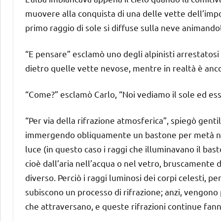
muovere alla conquista di una delle vette dell’imp
primo raggio di sole si diffuse sulla neve animandol
“E pensare” esclamò uno degli alpinisti arrestatosi
dietro quelle vette nevose, mentre in realtà è anco
“Come?” esclamò Carlo, “Noi vediamo il sole ed es
“Per via della rifrazione atmosferica”, spiegò genti
immergendo obliquamente un bastone per metà nell
luce (in questo caso i raggi che illuminavano il bas
cioè dall’aria nell’acqua o nel vetro, bruscamente 
diverso. Perciò i raggi luminosi dei corpi celesti,
subiscono un processo di rifrazione; anzi, vengono pi
che attraversano, e queste rifrazioni continue fann