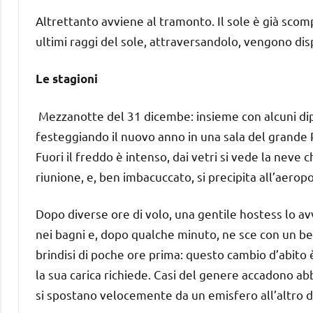
Altrettanto avviene al tramonto. Il sole è già scomp
ultimi raggi del sole, attraversandolo, vengono dis
Le stagioni
Mezzanotte del 31 dicembe: insieme con alcuni diplo
festeggiando il nuovo anno in una sala del grande P
Fuori il freddo è intenso, dai vetri si vede la neve
riunione, e, ben imbacuccato, si precipita all’aero
Dopo diverse ore di volo, una gentile hostess lo avve
nei bagni e, dopo qualche minuto, ne sce con un bel
brindisi di poche ore prima: questo cambio d’abito è
la sua carica richiede. Casi del genere accadono ab
si spostano velocemente da un emisfero all’altro de