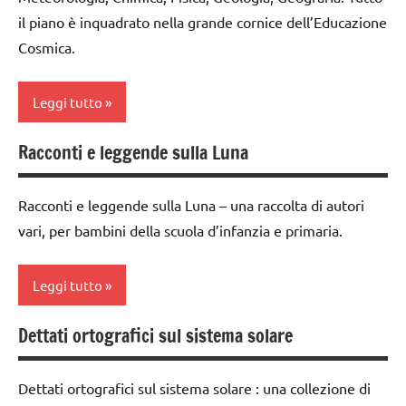
intuizione
ARGOMENTI
il piano è inquadrato nella grande cornice dell’Educazione
STORIA
del
PER ETA'
Cosmica.
TUTTI GLI
passato
TUTTI GLI
ARGOMENTI
la
ARTICOLI
PER ETA'
Leggi tutto
Preistoria
Universo
TUTTI GLI
Racconti e leggende sulla Luna
materiale
ARTICOLI
classe
didattico
1a
Universo
Racconti e leggende sulla Luna – una raccolta di autori
nomenclature
classe
Montessori
vari, per bambini della scuola d’infanzia e primaria.
2a
STORIA
classe
Leggi tutto
3a
TUTTI GLI
ARGOMENTI
dai
Dettati ortografici sul sistema solare
PER ETA'
dai
6
3 ai
anni
TUTTI GLI
6
Dettati ortografici sul sistema solare : una collezione di
ARTICOLI
DOWNLOAD
anni