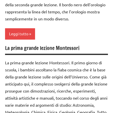
dai
della seconda grande lezione. Il bordo nero dell’orologio
6
6
rappresenta la linea del tempo, che l’orologio mostra
anni
anni
semplicemente in un modo diverso.
EDUCAZIONE
DOWNLOAD
COSMICA
EDUCAZIONE
Leggi tutto
GEOGRAFIA
COSMICA
GUIDA
La prima grande lezione Montessori
GEOGRAFIA
dai
DIDATTICA
6
GUIDA
MONTESSORI
anni
La prima grande lezione Montessori. Il primo giorno di
DIDATTICA
LAVORETTI
MONTESSORI
scuola, i bambini ascoltano la fiaba cosmica che è la base
DOWNLOAD
della grande lezione sulle origini dell’Universo. Come già
modellaggio
materiale
EDUCAZIONE
anticipato qui, il complesso svolgersi della grande lezione
didattico
COSMICA
SCIENZE
prosegue con dimostrazioni, ricerche, esperimenti,
nomenclature
GUIDA
scienze:
attività artistiche e manuali, toccando nel corso degli anni
Montessori
DIDATTICA
astronomia
varie materie ed argomenti di studio: Astronomia,
MONTESSORI
STAGIONI
Meteorologia, Chimica, Fisica, Geologia, Geografia. Tutto
TUTTI GLI