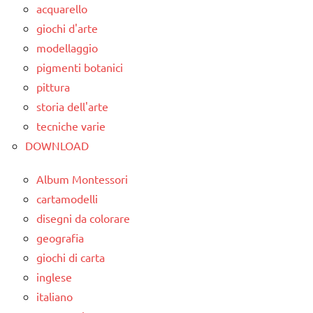
geografia
acquarello
dettati
SCIENZE
giochi d'arte
dettati
ortografici
modellaggio
/
scienze:
scienze
GEOGRAFIA
astronomia
pigmenti botanici
pittura
dettati
LINGUAGGIO
scienze:
storia dell'arte
ortografici
fisica e
Terra
tecniche varie
chimica
GEOGRAFIA
TUTTI GLI
DOWNLOAD
TUTTI GLI
LINGUAGGIO
ARTICOLI
ARGOMENTI
Album Montessori
TUTTI GLI
PER ETA'
cartamodelli
ARGOMENTI
TUTTI GLI
disegni da colorare
PER ETA'
ARTICOLI
geografia
TUTTI GLI
giochi di carta
ARTICOLI
inglese
Universo
italiano