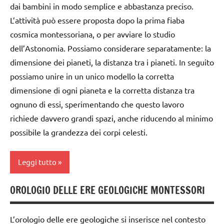
dai bambini in modo semplice e abbastanza preciso.
classe
L’attività può essere proposta dopo la prima fiaba
1a
cosmica montessoriana, o per avviare lo studio
classe
dell’Astonomia. Possiamo considerare separatamente: la
2a
dimensione dei pianeti, la distanza tra i pianeti. In seguito
possiamo unire in un unico modello la corretta
classe
3a
dimensione di ogni pianeta e la corretta distanza tra
ognuno di essi, sperimentando che questo lavoro
Compleanni
richiede davvero grandi spazi, anche riducendo al minimo
da 0
possibile la grandezza dei corpi celesti.
a 3
anni
Leggi tutto
dai
3 ai
OROLOGIO DELLE ERE GEOLOGICHE MONTESSORI
ARTE
6
IMMAGINE
anni
L’orologio delle ere geologiche si inserisce nel contesto
dai