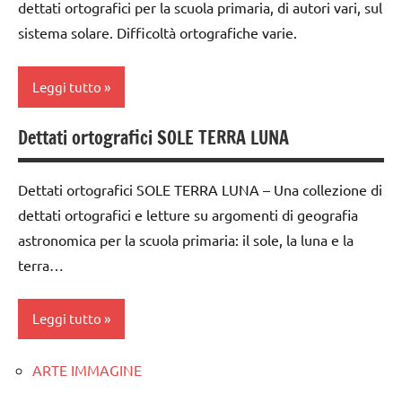
dettati ortografici per la scuola primaria, di autori vari, sul
EDUCAZIONE
sistema solare. Difficoltà ortografiche varie.
dai
COSMICA
6
anni
Leggi tutto
ESPERIMENTI
SCIENTIFICI
GEOGRAFIA
Dettati ortografici SOLE TERRA LUNA
classe
GUIDA
LINGUAGGIO
3a
DIDATTICA
racconti
MONTESSORI
Dettati ortografici SOLE TERRA LUNA – Una collezione di
classe
Terra
dettati ortografici e letture su argomenti di geografia
4a
LINGUAGGIO
astronomica per la scuola primaria: il sole, la luna e la
TUTTI GLI
classe
materiale
terra…
ARGOMENTI
5a
didattico
PER ETA'
dai
nomenclature
Leggi tutto
TUTTI GLI
6
Montessori
ARTICOLI
anni
racconti
ARTE IMMAGINE
dettati /
Universo
dettati /
geografia
recite