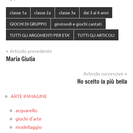
classe 1a
classe 2a
classe 3a
dai 3 ai 6 anni
GIOCHI DI GRUPPO
girotondi e giochi cantati
TUTTI GLI ARGOMENTI PER ETA'
TUTTI GLI ARTICOLI
Navigazione
Articolo precedente
Maria Giulia
articoli
Articolo successivo
Ho scelto la più bella
ARTE IMMAGINE
acquarello
giochi d'arte
modellaggio