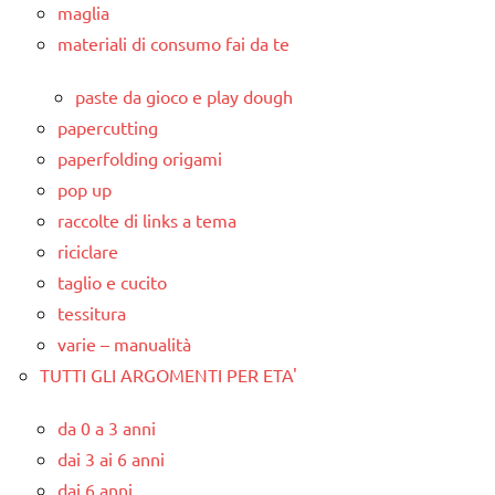
maglia
materiali di consumo fai da te
paste da gioco e play dough
papercutting
paperfolding origami
pop up
raccolte di links a tema
riciclare
taglio e cucito
tessitura
varie – manualità
TUTTI GLI ARGOMENTI PER ETA'
da 0 a 3 anni
dai 3 ai 6 anni
dai 6 anni