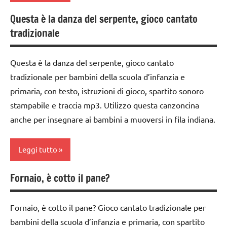
TUTTI GLI
GIOCHI
Questa è la danza del serpente, gioco cantato
ARTICOLI
DI
classe
tradizionale
GRUPPO
1a
girotondi
classe
Questa è la danza del serpente, gioco cantato
e giochi
2a
tradizionale per bambini della scuola d’infanzia e
cantati
da 0
primaria, con testo, istruzioni di gioco, spartito sonoro
TUTTI GLI
a 3
stampabile e traccia mp3. Utilizzo questa canzoncina
ARGOMENTI
anni
anche per insegnare ai bambini a muoversi in fila indiana.
PER ETA'
GIOCHI
TUTTI GLI
DI
Leggi tutto
ARTICOLI
GRUPPO
girotondi
Fornaio, è cotto il pane?
classe
e giochi
1a
cantati
Fornaio, è cotto il pane? Gioco cantato tradizionale per
classe
TUTTI GLI
bambini della scuola d’infanzia e primaria, con spartito
2a
ARGOMENTI