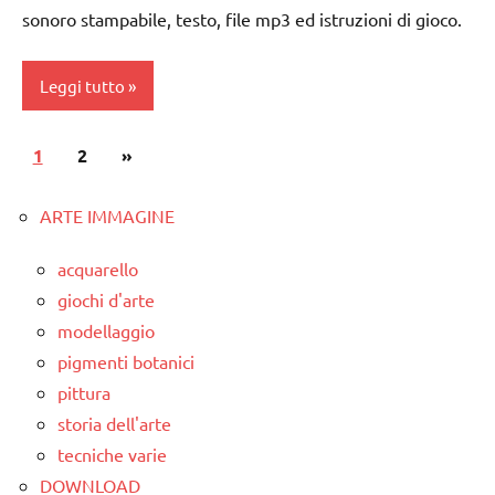
sonoro stampabile, testo, file mp3 ed istruzioni di gioco.
PER ETA'
dai
3 ai
TUTTI GLI
Leggi tutto
6
ARTICOLI
anni
Paginazione
Articolo
1
GIOCHI
2
»
GIOCHI
degli
DI
successivo
DI
GRUPPO
GRUPPO
articoli
ARTE IMMAGINE
girotondi
girotondi
acquarello
e giochi
e giochi
giochi d'arte
cantati
cantati
modellaggio
TUTTI GLI
TUTTI GLI
pigmenti botanici
ARTICOLI
ARGOMENTI
pittura
PER ETA'
storia dell'arte
TUTTI GLI
tecniche varie
ARTICOLI
DOWNLOAD