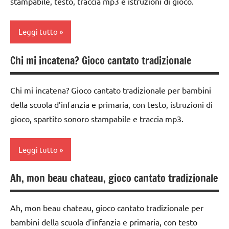
stampabile, testo, traccia mp3 e istruzioni di gioco.
GRUPPO
dai
3 ai
girotondi
Leggi tutto
6
e giochi
anni
cantati
Chi mi incatena? Gioco cantato tradizionale
classe
GIOCHI
TUTTI GLI
1a
DI
ARGOMENTI
GRUPPO
Chi mi incatena? Gioco cantato tradizionale per bambini
PER ETA'
classe
della scuola d’infanzia e primaria, con testo, istruzioni di
2a
girotondi
TUTTI GLI
gioco, spartito sonoro stampabile e traccia mp3.
e giochi
ARTICOLI
dai
cantati
3 ai
Leggi tutto
6
TUTTI GLI
anni
ARGOMENTI
Ah, mon beau chateau, gioco cantato tradizionale
PER ETA'
classe
GIOCHI
1a
DI
TUTTI GLI
GRUPPO
Ah, mon beau chateau, gioco cantato tradizionale per
ARTICOLI
classe
bambini della scuola d’infanzia e primaria, con testo
2a
girotondi