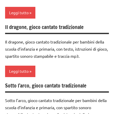
cantati
girotondi
Leggi tutto
TUTTI GLI
e giochi
ARTICOLI
cantati
Il dragone, gioco cantato tradizionale
classe
TUTTI GLI
1a
ARGOMENTI
Il dragone, gioco cantato tradizionale per bambini della
PER ETA'
classe
scuola d’infanzia e primaria, con testo, istruzioni di gioco,
2a
TUTTI GLI
spartito sonoro stampabile e traccia mp3.
ARTICOLI
classe
3a
Leggi tutto
dai
3 ai
Sotto l’arco, gioco cantato tradizionale
classe
6
1a
anni
Sotto l’arco, gioco cantato tradizionale per bambini della
classe
GIOCHI
scuola d’infanzia e primaria, con spartito sonoro
2a
DI