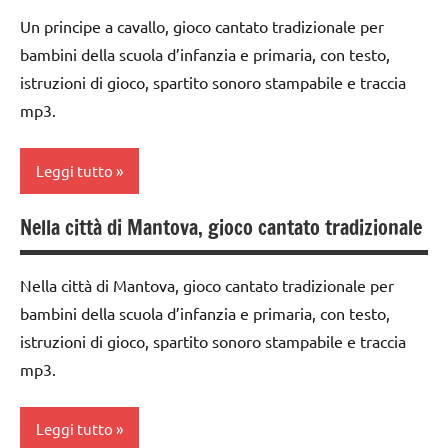
TUTTI GLI
Un principe a cavallo, gioco cantato tradizionale per
ARTICOLI
girotondi
classe
bambini della scuola d’infanzia e primaria, con testo,
e giochi
2a
istruzioni di gioco, spartito sonoro stampabile e traccia
cantati
dai
mp3.
TUTTI GLI
3 ai
ARGOMENTI
6
PER ETA'
anni
Leggi tutto
TUTTI GLI
GIOCHI
Nella città di Mantova, gioco cantato tradizionale
ARTICOLI
DI
classe
GRUPPO
1a
Nella città di Mantova, gioco cantato tradizionale per
girotondi
classe
bambini della scuola d’infanzia e primaria, con testo,
e giochi
2a
istruzioni di gioco, spartito sonoro stampabile e traccia
cantati
dai
mp3.
TUTTI GLI
3 ai
ARGOMENTI
6
PER ETA'
anni
Leggi tutto