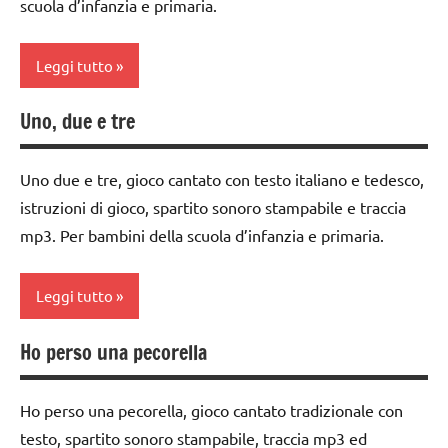
scuola d’infanzia e primaria.
classe
PER ETA'
GIOCHI
3a
DI
TUTTI GLI
Leggi tutto
GRUPPO
dai
ARTICOLI
3 ai
TUTTI GLI
Uno, due e tre
classe
6
ARGOMENTI
1a
anni
PER ETA'
Uno due e tre, gioco cantato con testo italiano e tedesco,
classe
danze
TUTTI GLI
istruzioni di gioco, spartito sonoro stampabile e traccia
2a
popolari
ARTICOLI
mp3. Per bambini della scuola d’infanzia e primaria.
classe
GIOCHI
3a
DI
Leggi tutto
GRUPPO
dai
3 ai
TUTTI GLI
Ho perso una pecorella
classe
6
ARGOMENTI
1a
anni
PER ETA'
Ho perso una pecorella, gioco cantato tradizionale con
classe
danze
TUTTI GLI
testo, spartito sonoro stampabile, traccia mp3 ed
2a
popolari