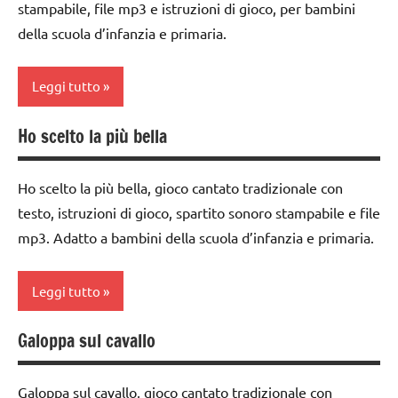
e giochi
stampabile, file mp3 e istruzioni di gioco, per bambini
2a
GRUPPO
cantati
della scuola d’infanzia e primaria.
classe
girotondi
INGLESE
3a
e giochi
Leggi tutto
cantati
inglese
classe
4a
STAGIONI
materiale
Ho scelto la più bella
classe
didattico
classe
TUTTI GLI
1a
5a
ARGOMENTI
TUTTI GLI
Ho scelto la più bella, gioco cantato tradizionale con
classe
PER ETA'
ARGOMENTI
dai
testo, istruzioni di gioco, spartito sonoro stampabile e file
2a
PER ETA'
3 ai
TUTTI GLI
mp3. Adatto a bambini della scuola d’infanzia e primaria.
classe
6
ARTICOLI
TUTTI GLI
3a
anni
ARTICOLI
Leggi tutto
dai
danze
3 ai
popolari
Galoppa sul cavallo
classe
6
GIOCHI
1a
anni
DI
Galoppa sul cavallo, gioco cantato tradizionale con