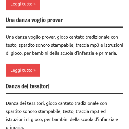
Leggi tutto
e giochi
dai
cantati
3 ai
Una danza voglio provar
classe
6
TUTTI GLI
1a
anni
ARGOMENTI
Una danza voglio provar, gioco cantato tradizionale con
PER ETA'
classe
GIOCHI
testo, spartito sonoro stampabile, traccia mp3 e istruzioni
2a
DI
TUTTI GLI
di gioco, per bambini della scuola d’infanzia e primaria.
GRUPPO
ARTICOLI
classe
3a
girotondi
Leggi tutto
e giochi
dai
cantati
3 ai
Danza dei tessitori
classe
6
TUTTI GLI
1a
anni
ARGOMENTI
Danza dei tessitori, gioco cantato tradizionale con
PER ETA'
classe
GIOCHI
spartito sonoro stampabile, testo, traccia mp3 ed
2a
DI
TUTTI GLI
istruzioni di gioco, per bambini della scuola d’infanzia e
GRUPPO
ARTICOLI
classe
primaria.