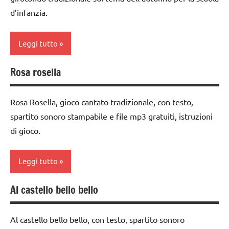
TUTTI GLI
girotondi
classe
d’infanzia.
ARTICOLI
e giochi
3a
cantati
classe
Leggi tutto
Primavera
4a
STAGIONI
classe
Rosa rosella
Autunno
5a
TUTTI GLI
classe
ARGOMENTI
dai
Rosa Rosella, gioco cantato tradizionale, con testo,
1a
PER ETA'
3 ai
spartito sonoro stampabile e file mp3 gratuiti, istruzioni
6
classe
di gioco.
TUTTI GLI
anni
2a
ARTICOLI
DOWNLOAD
dai
Leggi tutto
3 ai
GIOCHI
6
Al castello bello bello
DI
classe
anni
GRUPPO
1a
GIOCHI
Al castello bello bello, con testo, spartito sonoro
girotondi
classe
DI