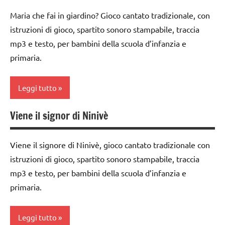
1a
TUTTI GLI
GIOCHI
Maria che fai in giardino? Gioco cantato tradizionale, con
ARTICOLI
DI
classe
istruzioni di gioco, spartito sonoro stampabile, traccia
GRUPPO
2a
mp3 e testo, per bambini della scuola d’infanzia e
girotondi
classe
primaria.
e giochi
3a
cantati
dai
Leggi tutto
TUTTI GLI
3 ai
ARGOMENTI
6
Viene il signor di Ninivè
PER ETA'
anni
classe
1a
TUTTI GLI
GIOCHI
Viene il signore di Ninivè, gioco cantato tradizionale con
ARTICOLI
DI
classe
istruzioni di gioco, spartito sonoro stampabile, traccia
GRUPPO
2a
mp3 e testo, per bambini della scuola d’infanzia e
girotondi
classe
primaria.
e giochi
3a
cantati
dai
Leggi tutto
TUTTI GLI
3 ai