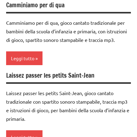
Camminiamo per di qua
PER ETA'
classe
1a
TUTTI GLI
Camminiamo per di qua, gioco cantato tradizionale per
ARTICOLI
classe
bambini della scuola d’infanzia e primaria, con istruzioni
2a
di gioco, spartito sonoro stampabile e traccia mp3.
classe
3a
Leggi tutto
dai
3 ai
Laissez passer les petits Saint-Jean
classe
6
1a
anni
Laissez passer les petits Saint-Jean, gioco cantato
classe
GIOCHI
tradizionale con spartito sonoro stampabile, traccia mp3
2a
DI
e istruzioni di gioco, per bambini della scuola d’infanzia e
GRUPPO
classe
primaria.
3a
girotondi
e giochi
dai