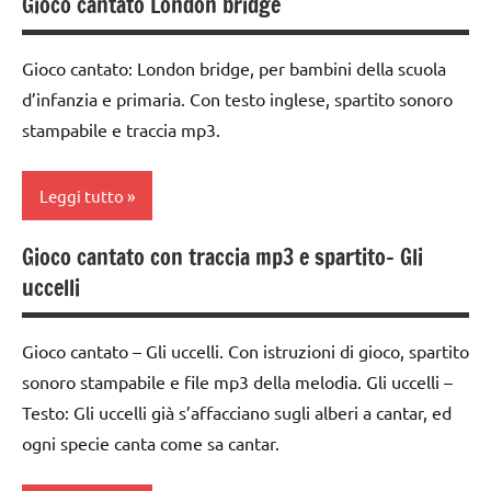
Gioco cantato London bridge
classe
1a
Gioco cantato: London bridge, per bambini della scuola
classe
d’infanzia e primaria. Con testo inglese, spartito sonoro
2a
stampabile e traccia mp3.
classe
3a
Leggi tutto
dai
3 ai
Gioco cantato con traccia mp3 e spartito- Gli
classe
6
uccelli
1a
anni
classe
DOWNLOAD
Gioco cantato – Gli uccelli. Con istruzioni di gioco, spartito
2a
GIOCHI
sonoro stampabile e file mp3 della melodia. Gli uccelli –
dai
DI
Testo: Gli uccelli già s’affacciano sugli alberi a cantar, ed
3 ai
GRUPPO
ogni specie canta come sa cantar.
6
girotondi
anni