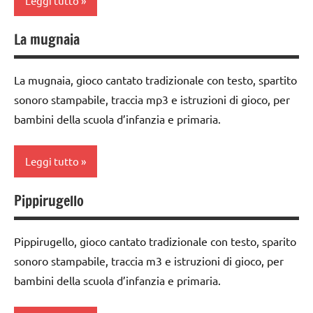
Leggi tutto
cantati
3 ai
6
TUTTI GLI
La mugnaia
anni
classe
ARGOMENTI
1a
PER ETA'
GIOCHI
La mugnaia, gioco cantato tradizionale con testo, spartito
DI
classe
TUTTI GLI
sonoro stampabile, traccia mp3 e istruzioni di gioco, per
GRUPPO
2a
ARTICOLI
bambini della scuola d’infanzia e primaria.
girotondi
classe
e giochi
3a
Leggi tutto
cantati
dai
TUTTI GLI
3 ai
Pippirugello
classe
ARGOMENTI
6
1a
PER ETA'
anni
Pippirugello, gioco cantato tradizionale con testo, sparito
classe
TUTTI GLI
GIOCHI
sonoro stampabile, traccia m3 e istruzioni di gioco, per
2a
ARTICOLI
DI
bambini della scuola d’infanzia e primaria.
GRUPPO
classe
3a
girotondi