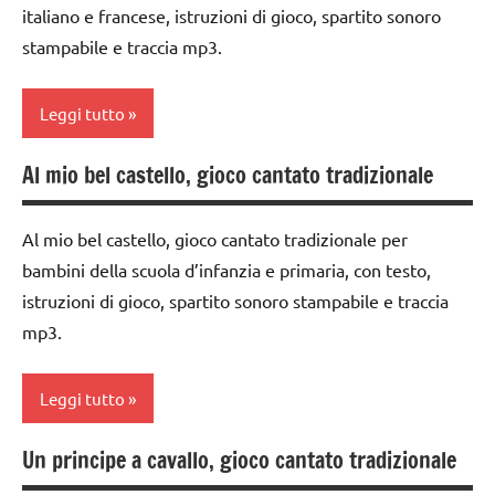
italiano e francese, istruzioni di gioco, spartito sonoro
e giochi
classe
stampabile e traccia mp3.
cantati
3a
TUTTI GLI
dai
Leggi tutto
ARGOMENTI
3 ai
PER ETA'
6
Al mio bel castello, gioco cantato tradizionale
anni
classe
TUTTI GLI
1a
ARTICOLI
GIOCHI
Al mio bel castello, gioco cantato tradizionale per
DI
classe
bambini della scuola d’infanzia e primaria, con testo,
GRUPPO
2a
istruzioni di gioco, spartito sonoro stampabile e traccia
girotondi
dai
mp3.
e giochi
3 ai
cantati
6
anni
Leggi tutto
TUTTI GLI
ARGOMENTI
GIOCHI
Un principe a cavallo, gioco cantato tradizionale
PER ETA'
DI
classe
GRUPPO
1a