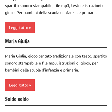
classe
danze
GRUPPO
spartito sonoro stampabile, file mp3, testo e istruzioni di
2a
popolari
TUTTI GLI
gioco. Per bambini della scuola d’infanzia e primaria.
classe
GIOCHI
ARGOMENTI
3a
DI
PER ETA'
Leggi tutto
GRUPPO
dai
TUTTI GLI
3 ai
TUTTI GLI
ARTICOLI
Maria Giulia
classe
6
ARGOMENTI
1a
anni
PER ETA'
Maria Giulia, gioco cantato tradizionale con testo, spartito
classe
danze
TUTTI GLI
sonoro stampabile e file mp3, istruzioni di gioco, per
2a
popolari
ARTICOLI
bambini della scuola d’infanzia e primaria.
classe
GIOCHI
3a
DI
Leggi tutto
GRUPPO
dai
3 ai
TUTTI GLI
Soldo soldo
classe
6
ARGOMENTI
1a
anni
PER ETA'