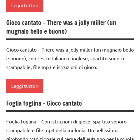
e giochi
Leggi tutto
DOWNLOAD
cantati
GIOCHI
INGLESE
Gioco cantato – There was a jolly miller (un
classe
DI
mugnaio bello e buono)
1a
inglese
GRUPPO
classe
materiale
girotondi
Gioco cantato – There was a jolly miller (un mugnaio bello
2a
didattico
e giochi
e buono), con testo italiano e inglese, spartito sonoro
cantati
classe
TUTTI GLI
stampabile, file mp3 e istruzioni di gioco.
3a
ARGOMENTI
INGLESE
PER ETA'
dai
inglese
Leggi tutto
3 ai
TUTTI GLI
materiale
6
ARTICOLI
Foglia foglina – Gioco cantato
didattico
anni
classe
1a
TUTTI GLI
GIOCHI
Foglia foglina – Con istruzioni di gioco, spartito sonoro
ARGOMENTI
DI
classe
stampabile e file mp3 della melodia. Un bellissimo
PER ETA'
GRUPPO
2a
girotondo tradizionale sul tema dell’autunno per la scuola