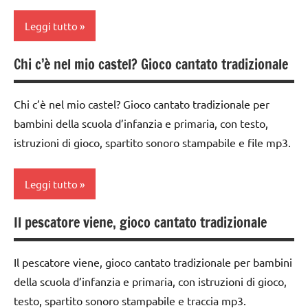
TUTTI GLI
3 ai
Leggi tutto
ARGOMENTI
6
PER ETA'
anni
Chi c’è nel mio castel? Gioco cantato tradizionale
classe
TUTTI GLI
GIOCHI
1a
ARTICOLI
DI
GRUPPO
Chi c’è nel mio castel? Gioco cantato tradizionale per
classe
bambini della scuola d’infanzia e primaria, con testo,
2a
girotondi
istruzioni di gioco, spartito sonoro stampabile e file mp3.
e giochi
classe
cantati
3a
Leggi tutto
TUTTI GLI
dai
ARGOMENTI
3 ai
Il pescatore viene, gioco cantato tradizionale
PER ETA'
GIOCHI
6
DI
anni
TUTTI GLI
GRUPPO
Il pescatore viene, gioco cantato tradizionale per bambini
ARTICOLI
GIOCHI
della scuola d’infanzia e primaria, con istruzioni di gioco,
girotondi
DI
testo, spartito sonoro stampabile e traccia mp3.
e giochi
GRUPPO