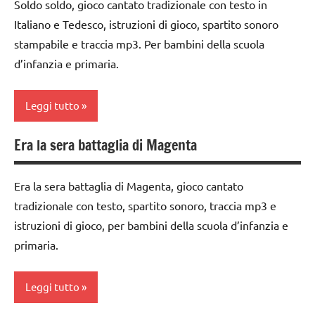
Soldo soldo, gioco cantato tradizionale con testo in
classe
GIOCHI
TUTTI GLI
Italiano e Tedesco, istruzioni di gioco, spartito sonoro
2a
DI
ARTICOLI
stampabile e traccia mp3. Per bambini della scuola
GRUPPO
classe
d’infanzia e primaria.
3a
girotondi
e giochi
dai
Leggi tutto
cantati
3 ai
6
TUTTI GLI
Era la sera battaglia di Magenta
anni
GIOCHI
ARGOMENTI
DI
PER ETA'
GIOCHI
GRUPPO
Era la sera battaglia di Magenta, gioco cantato
DI
TUTTI GLI
tradizionale con testo, spartito sonoro, traccia mp3 e
GRUPPO
girotondi
ARTICOLI
istruzioni di gioco, per bambini della scuola d’infanzia e
e giochi
girotondi
cantati
primaria.
e giochi
cantati
TUTTI GLI
ARTICOLI
Leggi tutto
TUTTI GLI
ARGOMENTI