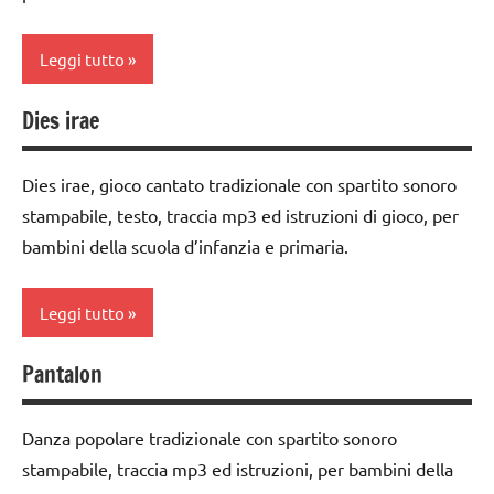
3a
girotondi
e giochi
classe
Leggi tutto
cantati
4a
TUTTI GLI
classe
Dies irae
classe
ARGOMENTI
5a
1a
PER ETA'
dai
Dies irae, gioco cantato tradizionale con spartito sonoro
classe
TUTTI GLI
3 ai
stampabile, testo, traccia mp3 ed istruzioni di gioco, per
2a
ARTICOLI
6
bambini della scuola d’infanzia e primaria.
anni
classe
3a
danze
Leggi tutto
popolari
dai
3 ai
Pantalon
GIOCHI
classe
6
DI
1a
anni
GRUPPO
Danza popolare tradizionale con spartito sonoro
classe
danze
TUTTI GLI
stampabile, traccia mp3 ed istruzioni, per bambini della
2a
popolari
ARGOMENTI