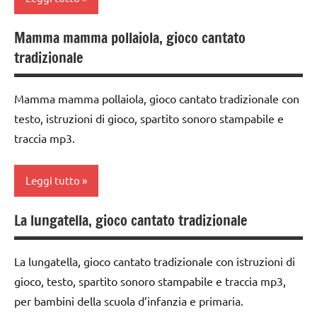
e giochi
anni
cantati
Mamma mamma pollaiola, gioco cantato
classe
GIOCHI
TUTTI GLI
tradizionale
1a
DI
ARGOMENTI
GRUPPO
PER ETA'
classe
Mamma mamma pollaiola, gioco cantato tradizionale con
2a
girotondi
TUTTI GLI
testo, istruzioni di gioco, spartito sonoro stampabile e
e giochi
ARTICOLI
dai
traccia mp3.
cantati
3 ai
6
TUTTI GLI
anni
Leggi tutto
ARGOMENTI
PER ETA'
GIOCHI
La lungatella, gioco cantato tradizionale
DI
classe
TUTTI GLI
GRUPPO
1a
ARTICOLI
La lungatella, gioco cantato tradizionale con istruzioni di
girotondi
classe
gioco, testo, spartito sonoro stampabile e traccia mp3,
e giochi
2a
per bambini della scuola d’infanzia e primaria.
cantati
dai