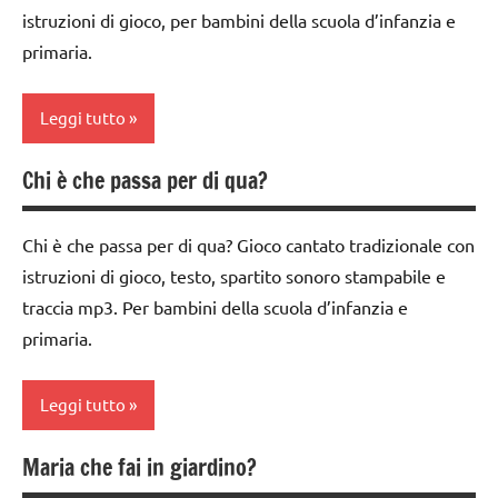
ARTICOLI
istruzioni di gioco, per bambini della scuola d’infanzia e
classe
GIOCHI
primaria.
3a
DI
GRUPPO
dai
Leggi tutto
3 ai
TUTTI GLI
6
ARGOMENTI
Chi è che passa per di qua?
anni
classe
PER ETA'
1a
GIOCHI
TUTTI GLI
Chi è che passa per di qua? Gioco cantato tradizionale con
DI
classe
ARTICOLI
istruzioni di gioco, testo, spartito sonoro stampabile e
GRUPPO
2a
traccia mp3. Per bambini della scuola d’infanzia e
girotondi
classe
primaria.
e giochi
3a
cantati
dai
Leggi tutto
TUTTI GLI
3 ai
ARGOMENTI
6
Maria che fai in giardino?
PER ETA'
anni
classe