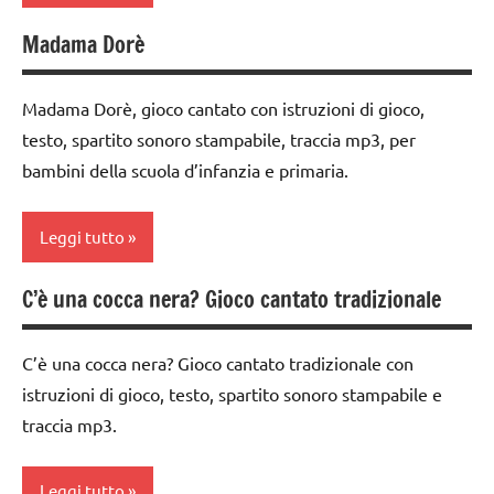
ARGOMENTI
6
Madama Dorè
PER ETA'
anni
classe
1a
TUTTI GLI
GIOCHI
Madama Dorè, gioco cantato con istruzioni di gioco,
ARTICOLI
DI
classe
testo, spartito sonoro stampabile, traccia mp3, per
GRUPPO
2a
bambini della scuola d’infanzia e primaria.
girotondi
classe
e giochi
3a
Leggi tutto
cantati
dai
TUTTI GLI
3 ai
C’è una cocca nera? Gioco cantato tradizionale
classe
ARGOMENTI
6
1a
PER ETA'
anni
C’è una cocca nera? Gioco cantato tradizionale con
classe
TUTTI GLI
GIOCHI
istruzioni di gioco, testo, spartito sonoro stampabile e
2a
ARTICOLI
DI
traccia mp3.
GRUPPO
dai
3 ai
girotondi
Leggi tutto
6