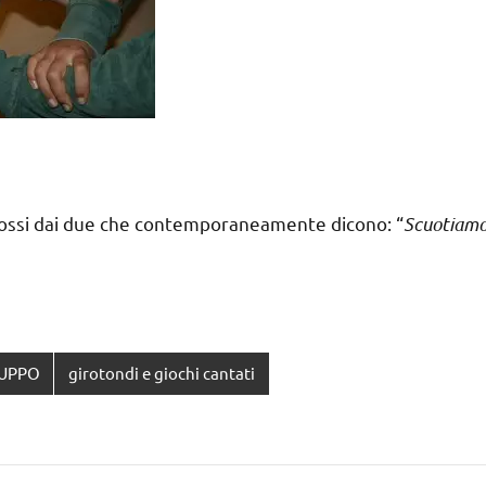
scossi dai due che contemporaneamente dicono: “
Scuotiam
RUPPO
girotondi e giochi cantati