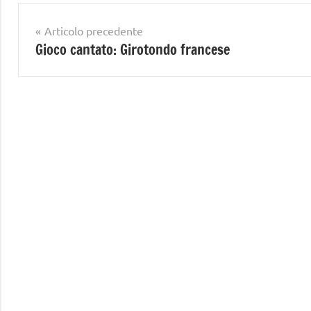
Navigazione
Articolo precedente
Gioco cantato: Girotondo francese
articoli