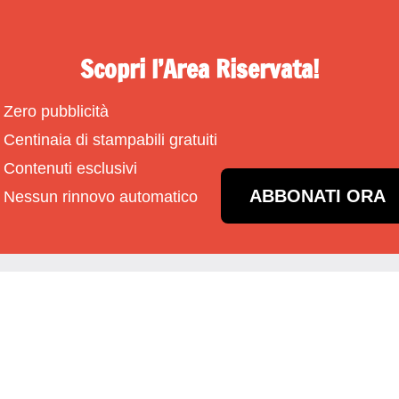
Scopri l’Area Riservata!
Zero pubblicità
Centinaia di stampabili gratuiti
Contenuti esclusivi
ABBONATI ORA
Nessun rinnovo automatico