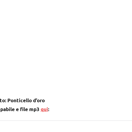
o: Ponticello d’oro
pabile e file mp3
qui
: