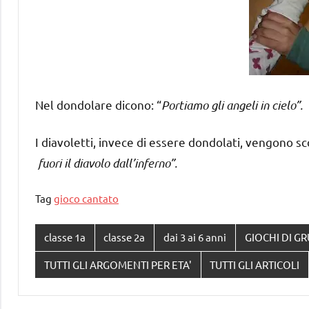
Nel dondolare dicono: “
Portiamo gli angeli in cielo”.
I diavoletti, invece di essere dondolati, vengono 
fuori il diavolo dall’inferno”.
Tag
gioco cantato
classe 1a
classe 2a
dai 3 ai 6 anni
GIOCHI DI G
TUTTI GLI ARGOMENTI PER ETA'
TUTTI GLI ARTICOLI