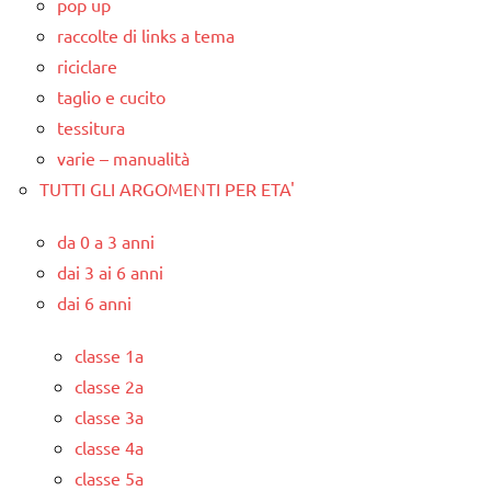
pop up
raccolte di links a tema
riciclare
taglio e cucito
tessitura
varie – manualità
TUTTI GLI ARGOMENTI PER ETA'
da 0 a 3 anni
dai 3 ai 6 anni
dai 6 anni
classe 1a
classe 2a
classe 3a
classe 4a
classe 5a