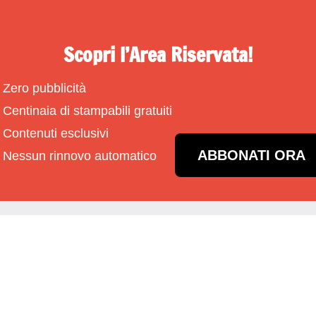
Scopri l’Area Riservata!
Zero pubblicità
Centinaia di stampabili gratuiti
Contenuti esclusivi
ABBONATI ORA
Nessun rinnovo automatico