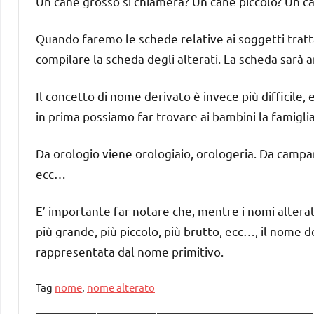
Un cane grosso si chiamerà? Un cane piccolo? Un c
Quando faremo le schede relative ai soggetti tratt
compilare la scheda degli alterati. La scheda sarà an
Il concetto di nome derivato è invece più difficile,
in prima possiamo far trovare ai bambini la famiglia
Da orologio viene orologiaio, orologeria. Da campan
ecc…
E’ importante far notare che, mentre i nomi alter
più grande, più piccolo, più brutto, ecc…, il nome 
rappresentata dal nome primitivo.
Tag
nome
,
nome alterato