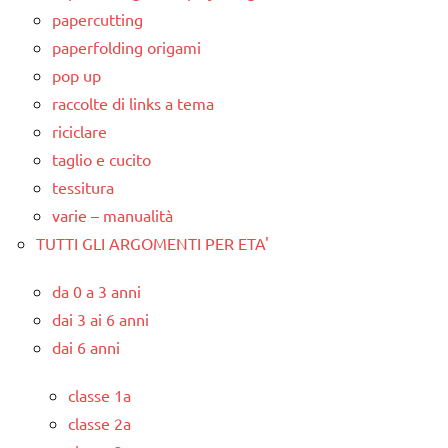
papercutting
paperfolding origami
pop up
raccolte di links a tema
riciclare
taglio e cucito
tessitura
varie – manualità
TUTTI GLI ARGOMENTI PER ETA'
da 0 a 3 anni
dai 3 ai 6 anni
dai 6 anni
classe 1a
classe 2a