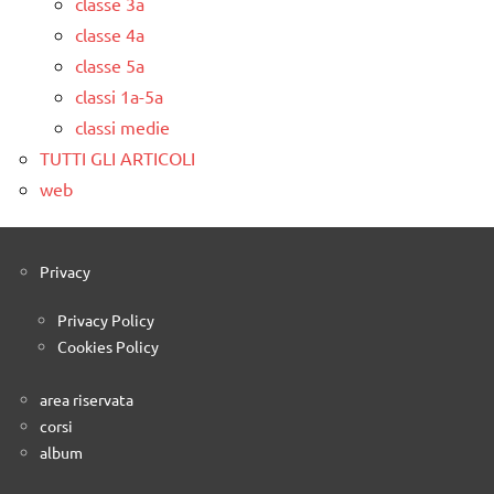
classe 3a
classe 4a
classe 5a
classi 1a-5a
classi medie
TUTTI GLI ARTICOLI
web
Privacy
Privacy Policy
Cookies Policy
area riservata
corsi
album