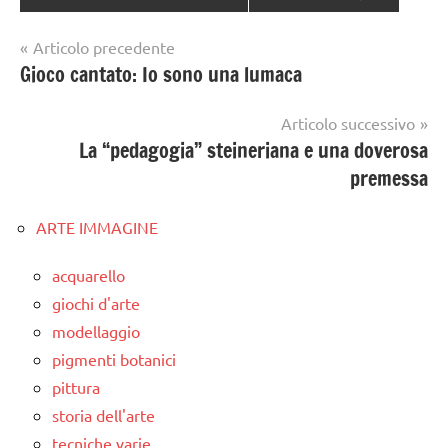
Navigazione
Articolo precedente
Gioco cantato: Io sono una lumaca
articoli
Articolo successivo
La “pedagogia” steineriana e una doverosa
premessa
ARTE IMMAGINE
acquarello
giochi d'arte
modellaggio
pigmenti botanici
pittura
storia dell'arte
tecniche varie