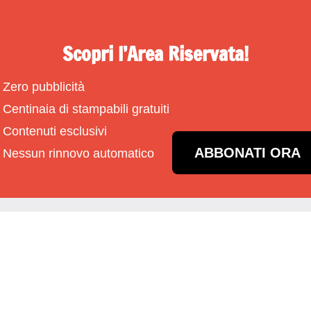
Scopri l’Area Riservata!
Zero pubblicità
Centinaia di stampabili gratuiti
Contenuti esclusivi
ABBONATI ORA
Nessun rinnovo automatico