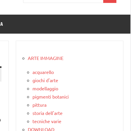
per:
TA
ARTE IMMAGINE
acquarello
giochi d'arte
modellaggio
pigmenti botanici
pittura
storia dell'arte
n
tecniche varie
DOWNLOAD