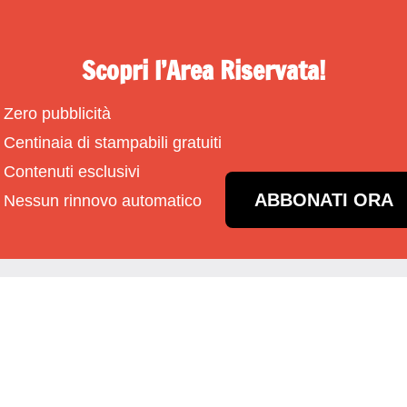
Scopri l’Area Riservata!
Zero pubblicità
Centinaia di stampabili gratuiti
Contenuti esclusivi
ABBONATI ORA
Nessun rinnovo automatico