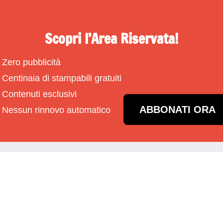
Scopri l’Area Riservata!
Zero pubblicità
Centinaia di stampabili gratuiti
Contenuti esclusivi
ABBONATI ORA
Nessun rinnovo automatico