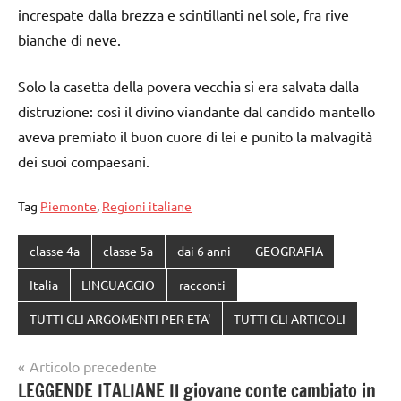
increspate dalla brezza e scintillanti nel sole, fra rive
bianche di neve.
Solo la casetta della povera vecchia si era salvata dalla
distruzione: così il divino viandante dal candido mantello
aveva premiato il buon cuore di lei e punito la malvagità
dei suoi compaesani.
Tag
Piemonte
,
Regioni italiane
classe 4a
classe 5a
dai 6 anni
GEOGRAFIA
Italia
LINGUAGGIO
racconti
TUTTI GLI ARGOMENTI PER ETA'
TUTTI GLI ARTICOLI
Navigazione
Articolo precedente
LEGGENDE ITALIANE Il giovane conte cambiato in
articoli