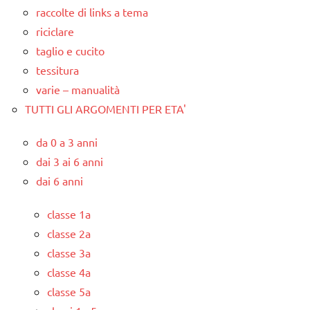
raccolte di links a tema
riciclare
taglio e cucito
tessitura
varie – manualità
TUTTI GLI ARGOMENTI PER ETA'
da 0 a 3 anni
dai 3 ai 6 anni
dai 6 anni
classe 1a
classe 2a
classe 3a
classe 4a
classe 5a