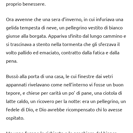
proprio benessere.
Ora avvenne che una sera d’inverno, in cui infuriava una
gelida tempesta di neve, un pellegrino vestito di bianco
giunse alla borgata. Appariva sfinito dal lungo cammino e
si trascinava a stento nella tormenta che gli sferzava il
volto pallido ed emaciato, contratto dalla fatica e dalla
pena.
Bussò alla porta di una casa, le cui finestre dai vetri
appannati rivelavano come nell’interno vi fosse un buon
tepore, e chiese per carità un po’ di pane, una ciotola di
latte caldo, un ricovero per la notte: era un pellegrino, un
fedele di Dio, e Dio avrebbe ricompensato chi lo avesse
ospitato.
Ma vane furono le richieste e le preghiere del bianco