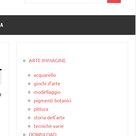
per:
TA
ARTE IMMAGINE
acquarello
giochi d'arte
modellaggio
a
pigmenti botanici
pittura
storia dell'arte
tecniche varie
DOWNLOAD