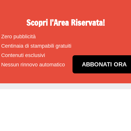
Scopri l’Area Riservata!
Zero pubblicità
Centinaia di stampabili gratuiti
Contenuti esclusivi
ABBONATI ORA
Nessun rinnovo automatico