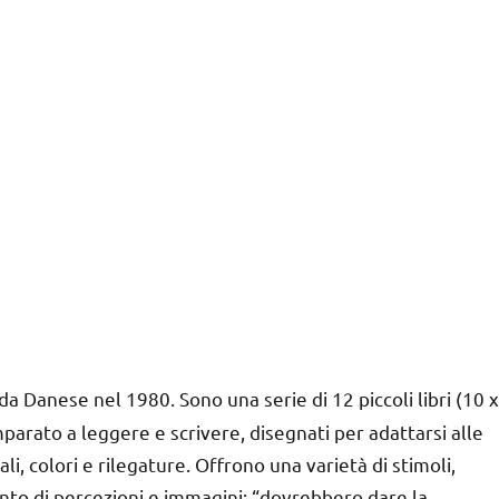
da Danese nel 1980. Sono una serie di 12 piccoli libri (10 x
arato a leggere e scrivere, disegnati per adattarsi alle
li, colori e rilegature. Offrono una varietà di stimoli,
nto di percezioni e immagini: “dovrebbero dare la