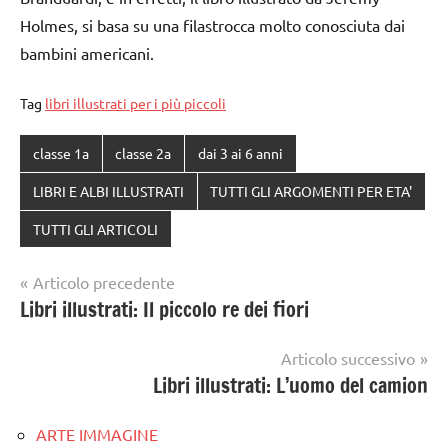
Holmes, si basa su una filastrocca molto conosciuta dai
bambini americani.
Tag
libri illustrati per i più piccoli
classe 1a
classe 2a
dai 3 ai 6 anni
LIBRI E ALBI ILLUSTRATI
TUTTI GLI ARGOMENTI PER ETA'
TUTTI GLI ARTICOLI
Navigazione
Articolo precedente
Libri illustrati: Il piccolo re dei fiori
articoli
Articolo successivo
Libri illustrati: L’uomo del camion
ARTE IMMAGINE