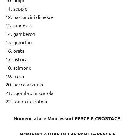
seppie
bastoncini di pesce
aragosta
gamberoni
granchio
orata
ostrica
salmone
trota
pesce azzurro
sgombro in scatola
tonno in scatola
Nomenclature Montessori PESCE E CROSTACEI
NOMENCLATURE IN TRE PARTI – PESCE E