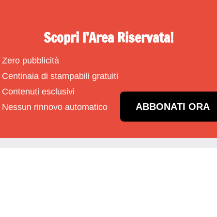
Scopri l’Area Riservata!
Zero pubblicità
Centinaia di stampabili gratuiti
Contenuti esclusivi
ABBONATI ORA
Nessun rinnovo automatico