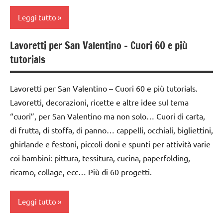
dettati
Leggi tutto
Festa
ortografici
della
mamma
Lavoretti per San Valentino – Cuori 60 e più
Festa
classi
tutorials
della
1a-5a
FESTE
mamma
DELL'ANNO
dai
Lavoretti per San Valentino – Cuori 60 e più tutorials.
FESTE
3 ai
LINGUAGGIO
DELL'ANNO
Lavoretti, decorazioni, ricette e altre idee sul tema
6
poesie /
anni
“cuori”, per San Valentino ma non solo… Cuori di carta,
LINGUAGGIO
feste e
di frutta, di stoffa, di panno… cappelli, occhiali, bigliettini,
festa
ricorrenze
Primavera
ghirlande e festoni, piccoli doni e spunti per attività varie
del
poesie e
STAGIONI
papà
coi bambini: pittura, tessitura, cucina, paperfolding,
filastrocche
ricamo, collage, ecc… Più di 60 progetti.
TUTTI GLI
FESTE
Primavera
ARGOMENTI
DELL'ANNO
PER ETA'
Leggi tutto
STAGIONI
LINGUAGGIO
TUTTI GLI
TUTTI GLI