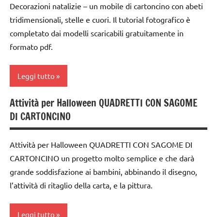
Decorazioni natalizie – un mobile di cartoncino con abeti
FESTE
DELL'ANNO
tridimensionali, stelle e cuori. Il tutorial fotografico è
DELL'ANNO
GUIDA
completato dai modelli scaricabili gratuitamente in
LAVORETTI
DIDATTICA
formato pdf.
MONTESSORI
Primavera
LAVORETTI
raccolte
Leggi tutto
di links
lavoretti
a tema
per
Attività per Halloween QUADRETTI CON SAGOME
carta
Natale
DI CARTONCINO
STAGIONI
cartamodelli
Natale
TUTORIAL
dai
Attività per Halloween QUADRETTI CON SAGOME DI
papercutting
TUTTI GLI
3 ai
CARTONCINO un progetto molto semplice e che darà
ARGOMENTI
6
TUTORIAL
grande soddisfazione ai bambini, abbinando il disegno,
PER ETA'
anni
l’attività di ritaglio della carta, e la pittura.
TUTTI GLI
TUTTI GLI
dai
ARTICOLI
ARTICOLI
6
Leggi tutto
VITA