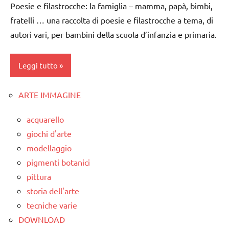
Poesie e filastrocche: la famiglia – mamma, papà, bimbi,
dai
raccolte
fratelli … una raccolta di poesie e filastrocche a tema, di
3 ai
di links
6
autori vari, per bambini della scuola d’infanzia e primaria.
a tema
anni
STAGIONI
TUTORIAL
Leggi tutto
TUTORIAL
TUTTI GLI
ARTE IMMAGINE
ARGOMENTI
dai
TUTTI GLI
PER ETA'
3 ai
ARGOMENTI
acquarello
6
PER ETA'
TUTTI GLI
giochi d'arte
anni
ARTICOLI
TUTTI GLI
modellaggio
dai
ARTICOLI
varie -
pigmenti botanici
6
manualità
pittura
anni
storia dell'arte
festa
tecniche varie
del
DOWNLOAD
papà