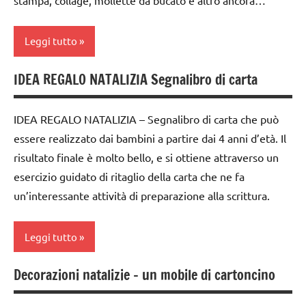
Leggi tutto
IDEA REGALO NATALIZIA Segnalibro di carta
classi
1a-5a
IDEA REGALO NATALIZIA – Segnalibro di carta che può
da 0
essere realizzato dai bambini a partire dai 4 anni d’età. Il
a 3
risultato finale è molto bello, e si ottiene attraverso un
anni
esercizio guidato di ritaglio della carta che ne fa
dai
un’interessante attività di preparazione alla scrittura.
3 ai
6
anni
Leggi tutto
Festa
Decorazioni natalizie – un mobile di cartoncino
della
carta
mamma
FESTE