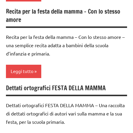
della
ARGOMENTI
mamma
Recita per la festa della mamma – Con lo stesso
classe
PER ETA'
amore
1a
FESTE
TUTTI GLI
DELL'ANNO
classe
ARTICOLI
Recita per la festa della mamma – Con lo stesso amore –
2a
GUIDA
una semplice recita adatta a bambini della scuola
DIDATTICA
Festa
d’infanzia e primaria.
WALDORF
della
mamma
lana
Leggi tutto
cardata
FESTE
e feltro
DELL'ANNO
Dettati ortografici FESTA DELLA MAMMA
classe
LAVORETTI
LINGUAGGIO
3a
lavoro
Primavera
Dettati ortografici FESTA DELLA MAMMA – Una raccolta
Festa
manuale
di dettati ortografici di autori vari sulla mamma e la sua
della
Waldorf
recite
festa, per la scuola primaria.
mamma
Primavera
STAGIONI