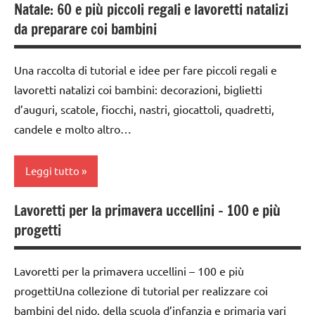
poesie /
Natale: 60 e più piccoli regali e lavoretti natalizi
ARTICOLI
carta
ARGOMENTI
feste e
da preparare coi bambini
PER ETA'
ricorrenze
classi
1a-5a
TUTTI GLI
poesie e
Una raccolta di tutorial e idee per fare piccoli regali e
ARTICOLI
filastrocche
da 0
lavoretti natalizi coi bambini: decorazioni, biglietti
a 3
TUTTI GLI
d’auguri, scatole, fiocchi, nastri, giocattoli, quadretti,
anni
ARGOMENTI
candele e molto altro…
PER ETA'
dai
3 ai
TUTTI GLI
Leggi tutto
6
ARTICOLI
anni
Lavoretti per la primavera uccellini – 100 e più
4a
FESTE
progetti
settimana
DELL'ANNO
di
LAVORETTI
avvento
Lavoretti per la primavera uccellini – 100 e più
progettiUna collezione di tutorial per realizzare coi
raccolte
albero
di links
di
bambini del nido, della scuola d’infanzia e primaria vari