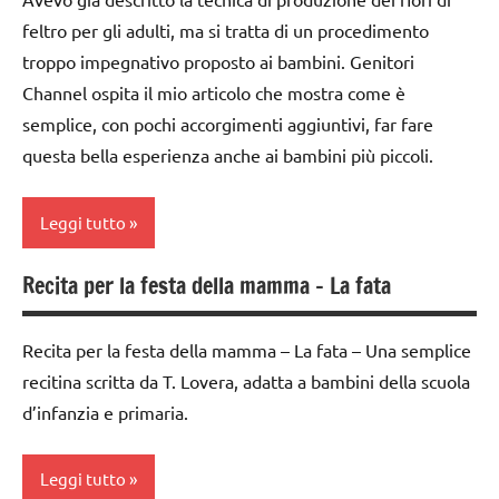
1a-5a
feltro per gli adulti, ma si tratta di un procedimento
da 0
troppo impegnativo proposto ai bambini. Genitori
a 3
Channel ospita il mio articolo che mostra come è
anni
semplice, con pochi accorgimenti aggiuntivi, far fare
dai
questa bella esperienza anche ai bambini più piccoli.
3 ai
6
Leggi tutto
anni
LAVORETTI
Recita per la festa della mamma – La fata
classi
1a-5a
raccolte
di links
Recita per la festa della mamma – La fata – Una semplice
dai
a tema
recitina scritta da T. Lovera, adatta a bambini della scuola
3 ai
d’infanzia e primaria.
6
STAGIONI
anni
TUTORIAL
Leggi tutto
Festa
TUTTI GLI