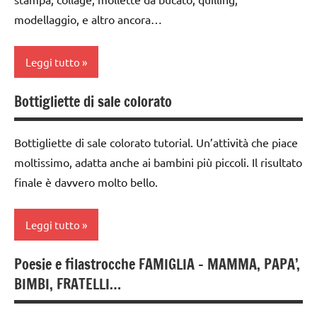
lavoretti
modellaggio, e altro ancora…
LAVORETTI
per
Natale
Primavera
Leggi tutto
Natale
raccolte
di links
Bottigliette di sale colorato
raccolte
classi
a tema
di links
1a-5a
a tema
STAGIONI
Bottigliette di sale colorato tutorial. Un’attività che piace
da 0
moltissimo, adatta anche ai bambini più piccoli. Il risultato
TUTORIAL
a 3
TUTORIAL
finale è davvero molto bello.
anni
TUTTI GLI
TUTTI GLI
ARGOMENTI
dai
ARGOMENTI
Leggi tutto
PER ETA'
3 ai
PER ETA'
6
TUTTI GLI
TUTTI GLI
anni
Poesie e filastrocche FAMIGLIA – MAMMA, PAPA’,
da 0
ARTICOLI
ARTICOLI
BIMBI, FRATELLI…
a 3
LAVORETTI
varie -
anni
manualità
Primavera