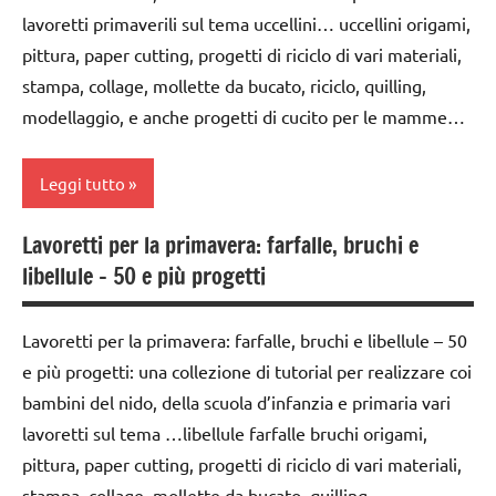
a tema
Natale
lavoretti primaverili sul tema uccellini… uccellini origami,
pittura, paper cutting, progetti di riciclo di vari materiali,
San
classi
Valentino
1a-5a
stampa, collage, mollette da bucato, riciclo, quilling,
modellaggio, e anche progetti di cucito per le mamme…
TUTORIAL
da 0
a 3
TUTTI GLI
anni
Leggi tutto
ARGOMENTI
PER ETA'
dai
Lavoretti per la primavera: farfalle, bruchi e
3 ai
classi
TUTTI GLI
libellule – 50 e più progetti
6
1a-5a
ARTICOLI
anni
da 0
varie -
Lavoretti per la primavera: farfalle, bruchi e libellule – 50
decorazioni
a 3
manualità
natalizie
e più progetti: una collezione di tutorial per realizzare coi
anni
bambini del nido, della scuola d’infanzia e primaria vari
FESTE
dai
lavoretti sul tema …libellule farfalle bruchi origami,
DELL'ANNO
3 ai
pittura, paper cutting, progetti di riciclo di vari materiali,
6
LAVORETTI
anni
stampa, collage, mollette da bucato, quilling,