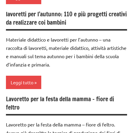
DELL'ANNO
lavoretti per l’autunno: 110 e più progetti creativi
ARTE
LAVORETTI
da realizzare coi bambini
IMMAGINE
Pasqua
tecniche
Materiale didattico e lavoretti per l’autunno – una
Primavera
varie
raccolta di lavoretti, materiale didattico, attività artistiche
raccolte
TUTTI GLI
e manuali sul tema autunno per i bambini della scuola
di links
ARTICOLI
d’infanzia e primaria.
a tema
STAGIONI
Leggi tutto
TUTORIAL
Lavoretto per la festa della mamma – fiore di
TUTTI GLI
ARTE
feltro
ARGOMENTI
IMMAGINE
PER ETA'
Autunno
Lavoretto per la festa della mamma – fiore di feltro.
TUTTI GLI
classi
ARTICOLI
Avevo già descritto la tecnica di produzione dei fiori di