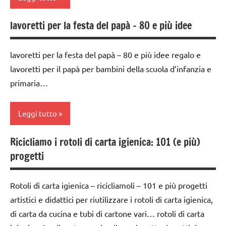
anni
PRATICA
decorazioni
lavoretti per la festa del papà – 80 e più idee
ARTE
natalizie
IMMAGINE
DOWNLOAD
lavoretti per la festa del papà – 80 e più idee regalo e
Autunno
lavoretti per il papà per bambini della scuola d’infanzia e
FESTE
dai
primaria…
DELL'ANNO
3 ai
LAVORETTI
6
Leggi tutto
anni
lavoretti
per
dai
Ricicliamo i rotoli di carta igienica: 101 (e più)
da 0
Natale
6
progetti
a 3
anni
Natale
anni
FESTE
TUTORIAL
Rotoli di carta igienica – ricicliamoli – 101 e più progetti
dai
DELL'ANNO
artistici e didattici per riutilizzare i rotoli di carta igienica,
3 ai
TUTTI GLI
Halloween
6
di carta da cucina e tubi di cartone vari… rotoli di carta
ARGOMENTI
anni