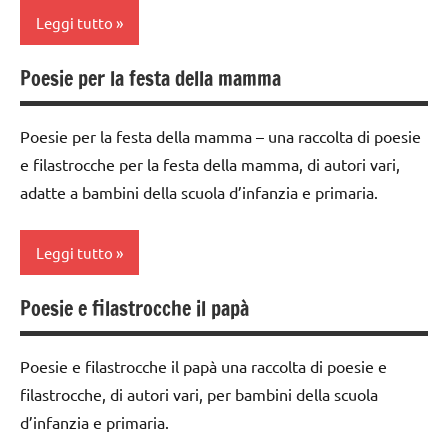
FESTE
STAGIONI
TUTTI GLI
Leggi tutto
DELL'ANNO
ARGOMENTI
TUTORIAL
LINGUAGGIO
PER ETA'
Poesie per la festa della mamma
classe
TUTTI GLI
Primavera
TUTTI GLI
1a
ARGOMENTI
ARTICOLI
Poesie per la festa della mamma – una raccolta di poesie
recite
PER ETA'
classe
e filastrocche per la festa della mamma, di autori vari,
2a
STAGIONI
TUTTI GLI
adatte a bambini della scuola d’infanzia e primaria.
ARTICOLI
classe
TUTTI GLI
3a
ARGOMENTI
Leggi tutto
PER ETA'
classe
4a
TUTTI GLI
Poesie e filastrocche il papà
classi
ARTICOLI
classe
1a-5a
5a
Poesie e filastrocche il papà una raccolta di poesie e
dai
dettati /
filastrocche, di autori vari, per bambini della scuola
3 ai
feste e
d’infanzia e primaria.
6
ricorrenze
anni