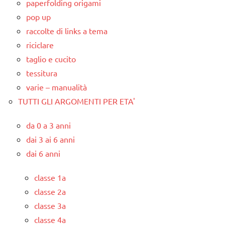
paperfolding origami
pop up
raccolte di links a tema
riciclare
taglio e cucito
tessitura
varie – manualità
TUTTI GLI ARGOMENTI PER ETA'
da 0 a 3 anni
dai 3 ai 6 anni
dai 6 anni
classe 1a
classe 2a
classe 3a
classe 4a