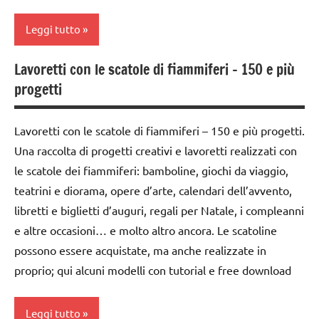
TUTORIAL
TUTORIAL
Leggi tutto
TUTTI GLI
TUTTI GLI
ARTICOLI
ARGOMENTI
Lavoretti con le scatole di fiammiferi – 150 e più
classi
PER ETA'
progetti
1a-5a
TUTTI GLI
da 0
ARTICOLI
Lavoretti con le scatole di fiammiferi – 150 e più progetti.
a 3
Una raccolta di progetti creativi e lavoretti realizzati con
anni
le scatole dei fiammiferi: bamboline, giochi da viaggio,
dai
teatrini e diorama, opere d’arte, calendari dell’avvento,
3 ai
libretti e biglietti d’auguri, regali per Natale, i compleanni
6
anni
e altre occasioni… e molto altro ancora. Le scatoline
possono essere acquistate, ma anche realizzate in
Festa
proprio; qui alcuni modelli con tutorial e free download
della
mamma
Leggi tutto
FESTE