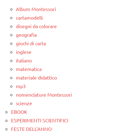
FESTE
Album Montessori
DELL'ANNO
cartamodelli
disegni da colorare
LINGUAGGIO
geografia
poesie
giochi di carta
/ a
inglese
casa e
a
italiano
scuola
matematica
materiale didattico
poesie /
mp3
feste e
ricorrenze
nomenclature Montessori
scienze
poesie e
EBOOK
filastrocche
ESPERIMENTI SCIENTIFICI
TUTTI GLI
FESTE DELL'ANNO
ARGOMENTI