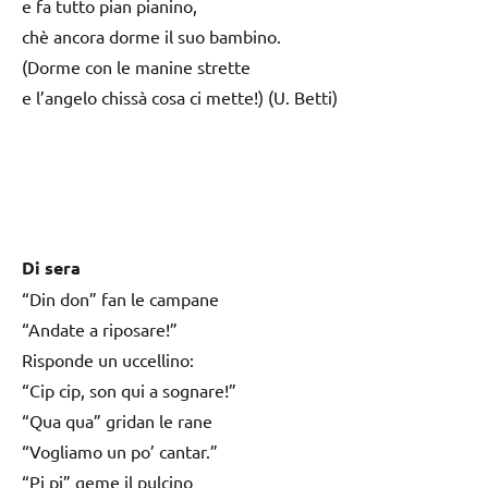
e fa tutto pian pianino,
chè ancora dorme il suo bambino.
(Dorme con le manine strette
e l’angelo chissà cosa ci mette!) (U. Betti)
Di sera
“Din don” fan le campane
“Andate a riposare!”
Risponde un uccellino:
“Cip cip, son qui a sognare!”
“Qua qua” gridan le rane
“Vogliamo un po’ cantar.”
“Pi pi” geme il pulcino