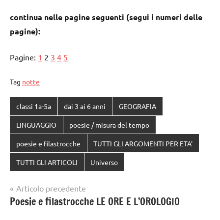
continua nelle pagine seguenti (segui i numeri delle
pagine):
Pagine:
1
2
3
4
5
Tag
notte
classi 1a-5a
dai 3 ai 6 anni
GEOGRAFIA
LINGUAGGIO
poesie / misura del tempo
poesie e filastrocche
TUTTI GLI ARGOMENTI PER ETA'
TUTTI GLI ARTICOLI
Universo
Navigazione
Articolo precedente
Poesie e filastrocche LE ORE E L’OROLOGIO
articoli