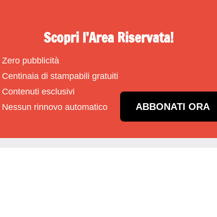
Scopri l’Area Riservata!
Zero pubblicità
Centinaia di stampabili gratuiti
Contenuti esclusivi
ABBONATI ORA
Nessun rinnovo automatico