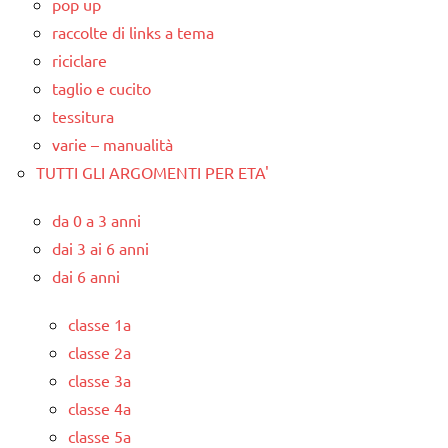
pop up
raccolte di links a tema
riciclare
taglio e cucito
tessitura
varie – manualità
TUTTI GLI ARGOMENTI PER ETA'
da 0 a 3 anni
dai 3 ai 6 anni
dai 6 anni
classe 1a
classe 2a
classe 3a
classe 4a
classe 5a