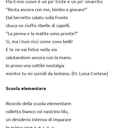
Ma il mio cuore è un po’ triste e un po’ smarrito:
“Resta ancora con me, bimbo a giocare!”
Dal berretto calato sulla fronte
sbuca un ciuffo ribelle di capelli.
“La penna e la matita sono pronte?”
Sì, ma i tuoi ricci come sono belli!
E te ne vai felice nella via
salutandomi ancora con la mano.
Io provo una sottile nostalgia
mentre tu mi sorridi da lontano. (M. Luisa Cortese)
Scuola elementare
Ricordo della scuola elementare:
colletto bianco col nastrino blu,
un desiderio intenso di imparare
le prima cose a, e, i, o, u.