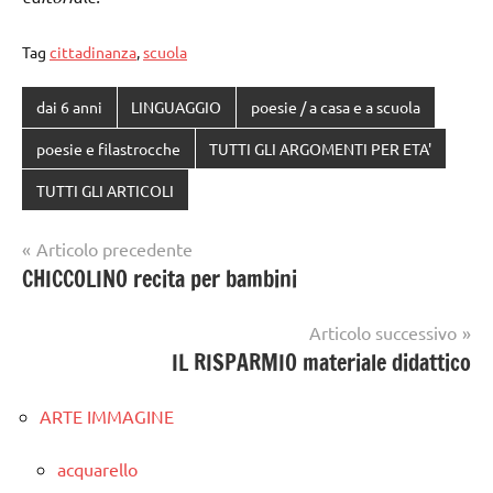
Tag
cittadinanza
,
scuola
dai 6 anni
LINGUAGGIO
poesie / a casa e a scuola
poesie e filastrocche
TUTTI GLI ARGOMENTI PER ETA'
TUTTI GLI ARTICOLI
Navigazione
Articolo precedente
CHICCOLINO recita per bambini
articoli
Articolo successivo
IL RISPARMIO materiale didattico
ARTE IMMAGINE
acquarello