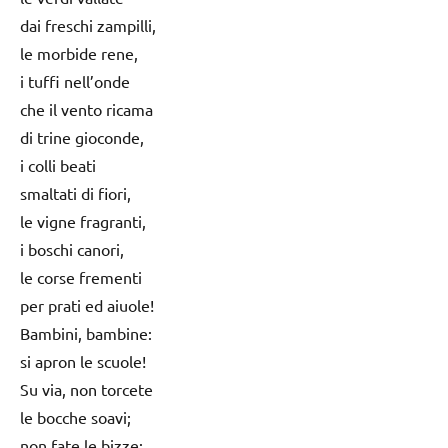
dai freschi zampilli,
le morbide rene,
i tuffi nell’onde
che il vento ricama
di trine gioconde,
i colli beati
smaltati di fiori,
le vigne fragranti,
i boschi canori,
le corse frementi
per prati ed aiuole!
Bambini, bambine:
si apron le scuole!
Su via, non torcete
le bocche soavi;
non fate le bizze: