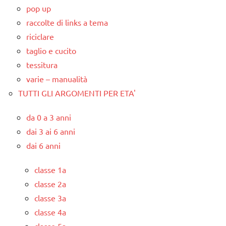
pop up
raccolte di links a tema
riciclare
taglio e cucito
tessitura
varie – manualità
TUTTI GLI ARGOMENTI PER ETA'
da 0 a 3 anni
dai 3 ai 6 anni
dai 6 anni
classe 1a
classe 2a
classe 3a
classe 4a
classe 5a