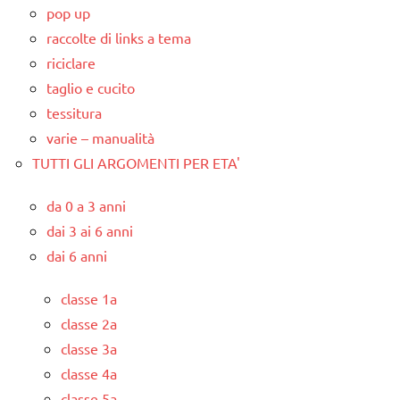
pop up
raccolte di links a tema
riciclare
taglio e cucito
tessitura
varie – manualità
TUTTI GLI ARGOMENTI PER ETA'
da 0 a 3 anni
dai 3 ai 6 anni
dai 6 anni
classe 1a
classe 2a
classe 3a
classe 4a
classe 5a