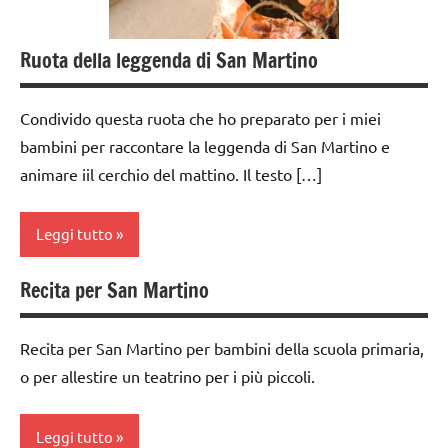
Ruota della leggenda di San Martino
Condivido questa ruota che ho preparato per i miei
bambini per raccontare la leggenda di San Martino e
animare iil cerchio del mattino. Il testo […]
Leggi tutto
Recita per San Martino
Autunno
classe
Recita per San Martino per bambini della scuola primaria,
1a
o per allestire un teatrino per i più piccoli.
classe
2a
Leggi tutto