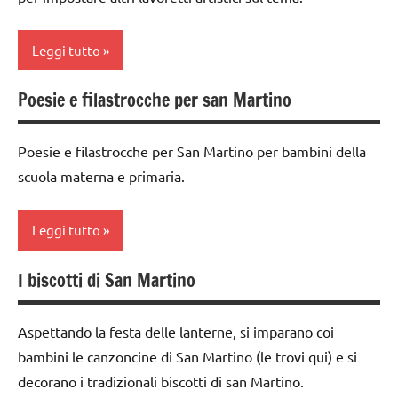
Martino
materiale
classe
didattico
4a
Leggi tutto
TUTTI GLI
ARGOMENTI
San
classe
PER ETA'
Poesie e filastrocche per san Martino
Martino
5a
da 0
a 3
TUTTI GLI
TUTTI GLI
DOWNLOAD
anni
ARTICOLI
Poesie e filastrocche per San Martino per bambini della
ARGOMENTI
FESTE
scuola materna e primaria.
PER ETA'
dai
DELL'ANNO
3 ai
TUTTI GLI
6
LAVORETTI
Leggi tutto
ARTICOLI
anni
papercutting
I biscotti di San Martino
dai
Autunno
San
6
Martino
classi
anni
Aspettando la festa delle lanterne, si imparano coi
1a-5a
tecniche
disegni
bambini le canzoncine di San Martino (le trovi qui) e si
varie
dai
da
decorano i tradizionali biscotti di san Martino.
3 ai
colorare