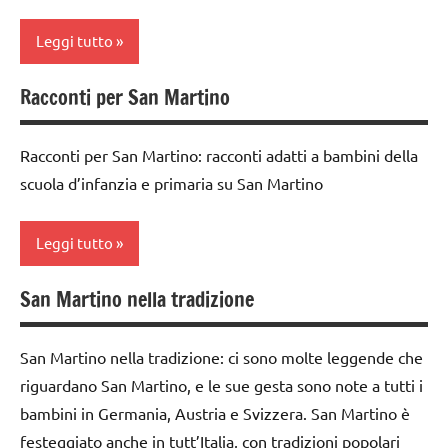
TUTORIAL
6
DOWNLOAD
Leggi tutto
TUTTI GLI
anni
ARGOMENTI
FESTE
FESTE
PER ETA'
Racconti per San Martino
DELL'ANNO
Autunno
DELL'ANNO
TUTTI GLI
materiale
cartamodelli
LINGUAGGIO
ARTICOLI
Racconti per San Martino: racconti adatti a bambini della
didattico
classe
poesie /
scuola d’infanzia e primaria su San Martino
San
1a
feste e
Martino
ricorrenze
cucinare
Leggi tutto
TUTTI GLI
poesie e
da 0
ARGOMENTI
filastrocche
San Martino nella tradizione
a 3
Autunno
PER ETA'
anni
San
classe
TUTTI GLI
Martino
San Martino nella tradizione: ci sono molte leggende che
dai
1a
ARTICOLI
riguardano San Martino, e le sue gesta sono note a tutti i
3 ai
STAGIONI
classe
6
bambini in Germania, Austria e Svizzera. San Martino è
2a
TUTTI GLI
anni
festeggiato anche in tutt’Italia, con tradizioni popolari