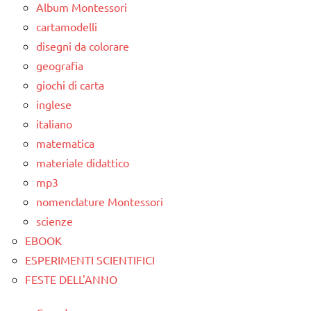
TUTTI GLI
Album Montessori
ARTICOLI
FESTE
ARTICOLI
cartamodelli
DELL'ANNO
VITA
disegni da colorare
PRATICA
San
geografia
Martino
giochi di carta
STAGIONI
inglese
italiano
TUTTI GLI
ARGOMENTI
matematica
PER ETA'
materiale didattico
mp3
TUTTI GLI
ARTICOLI
nomenclature Montessori
scienze
EBOOK
ESPERIMENTI SCIENTIFICI
FESTE DELL'ANNO