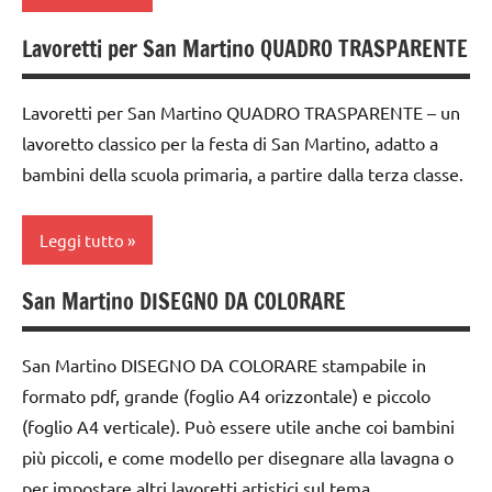
da 0
a 3
Lavoretti per San Martino QUADRO TRASPARENTE
classe
anni
1a
dai
Lavoretti per San Martino QUADRO TRASPARENTE – un
dai
3 ai
lavoretto classico per la festa di San Martino, adatto a
3 ai
6
bambini della scuola primaria, a partire dalla terza classe.
6
anni
anni
dai
Leggi tutto
dai
6
6
anni
anni
San Martino DISEGNO DA COLORARE
ARTE
DOWNLOAD
IMMAGINE
FESTE
FESTE
DELL'ANNO
San Martino DISEGNO DA COLORARE stampabile in
carta
DELL'ANNO
formato pdf, grande (foglio A4 orizzontale) e piccolo
LINGUAGGIO
cartamodelli
(foglio A4 verticale). Può essere utile anche coi bambini
giochi
recite
di
più piccoli, e come modello per disegnare alla lavagna o
classe
carta
3a
per impostare altri lavoretti artistici sul tema.
San