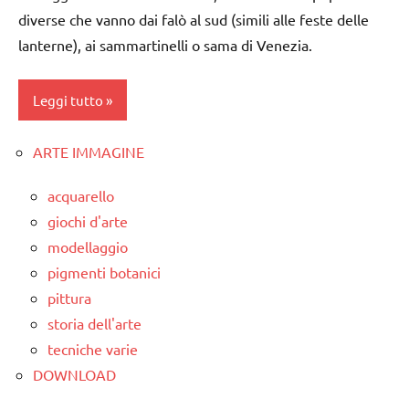
ARGOMENTI
dai
diverse che vanno dai falò al sud (simili alle feste delle
DOWNLOAD
PER ETA'
3 ai
lanterne), ai sammartinelli o sama di Venezia.
FESTE
6
TUTTI GLI
DELL'ANNO
anni
ARTICOLI
Leggi tutto
GUIDA
FESTE
DIDATTICA
DELL'ANNO
ARTE IMMAGINE
Autunno
MONTESSORI
LINGUAGGIO
classi
LAVORETTI
acquarello
racconti
1a-5a
giochi d'arte
San
San
modellaggio
da 0
Martino
Martino
a 3
pigmenti botanici
STAGIONI
anni
pittura
STAGIONI
TUTTI GLI
storia dell'arte
dai
TUTTI GLI
ARGOMENTI
3 ai
tecniche varie
ARGOMENTI
PER ETA'
6
DOWNLOAD
PER ETA'
anni
TUTTI GLI