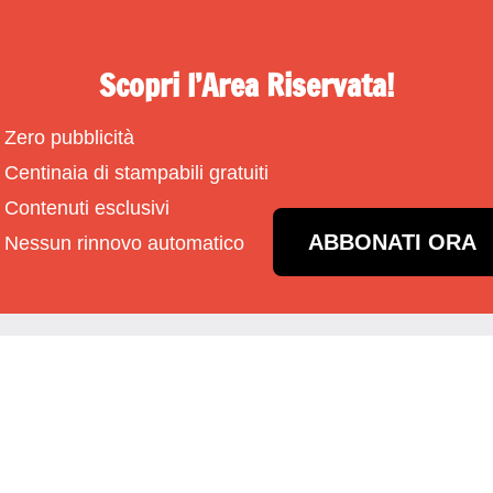
Scopri l’Area Riservata!
Zero pubblicità
Centinaia di stampabili gratuiti
Contenuti esclusivi
ABBONATI ORA
Nessun rinnovo automatico