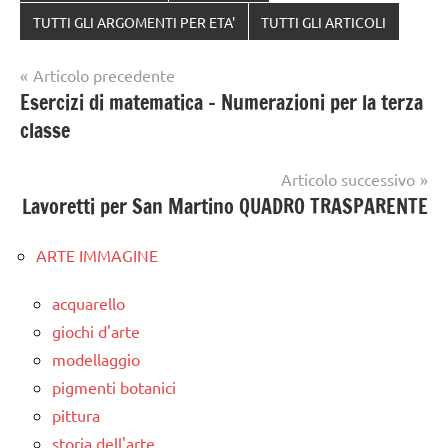
TUTTI GLI ARGOMENTI PER ETA'
TUTTI GLI ARTICOLI
Navigazione
Articolo precedente
Esercizi di matematica – Numerazioni per la terza
articoli
classe
Articolo successivo
Lavoretti per San Martino QUADRO TRASPARENTE
ARTE IMMAGINE
acquarello
giochi d'arte
modellaggio
pigmenti botanici
pittura
storia dell'arte