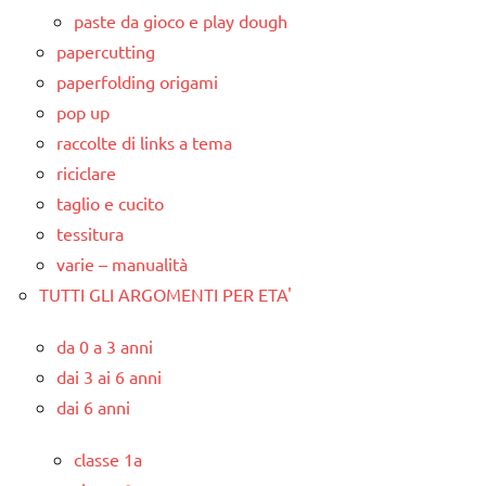
paste da gioco e play dough
papercutting
paperfolding origami
pop up
raccolte di links a tema
riciclare
taglio e cucito
tessitura
varie – manualità
TUTTI GLI ARGOMENTI PER ETA'
da 0 a 3 anni
dai 3 ai 6 anni
dai 6 anni
classe 1a