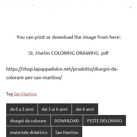
You can print or download the image from here:
St. Martin COLORING DRAWING pdf
https://shop.lapappadolce.net/prodotto/disegni-da-
colorare-per-san-martino/
Tag
San Martino
da 0 a 3 anni
dai 3 ai 6 anni
dai 6 anni
disegni da colorare
DOWNLOAD
FESTE DELL'ANNO
materiale didattico
San Martino