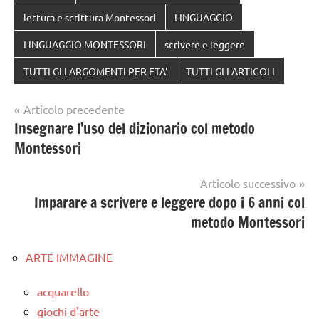
lettura e scrittura Montessori
LINGUAGGIO
LINGUAGGIO MONTESSORI
scrivere e leggere
TUTTI GLI ARGOMENTI PER ETA'
TUTTI GLI ARTICOLI
Navigazione
Articolo precedente
Insegnare l’uso del dizionario col metodo
articoli
Montessori
Articolo successivo
Imparare a scrivere e leggere dopo i 6 anni col
metodo Montessori
ARTE IMMAGINE
acquarello
giochi d'arte