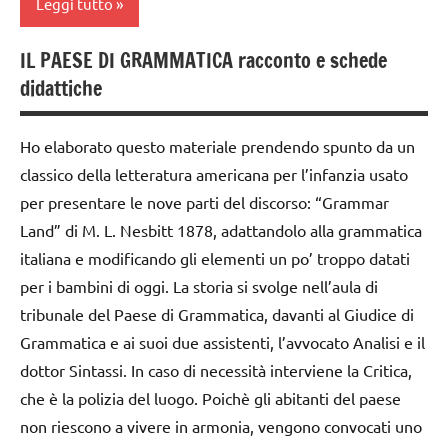
Leggi tutto
IL PAESE DI GRAMMATICA racconto e schede
analisi
didattiche
grammaticale
Montessori
Ho elaborato questo materiale prendendo spunto da un
classe
classico della letteratura americana per l’infanzia usato
1a
per presentare le nove parti del discorso: “Grammar
classe
Land” di M. L. Nesbitt 1878, adattandolo alla grammatica
2a
italiana e modificando gli elementi un po’ troppo datati
classe
per i bambini di oggi. La storia si svolge nell’aula di
3a
tribunale del Paese di Grammatica, davanti al Giudice di
costruire i
Grammatica e ai suoi due assistenti, l’avvocato Analisi e il
materiali
dottor Sintassi. In caso di necessità interviene la Critica,
Montessori
che è la polizia del luogo. Poichè gli abitanti del paese
dai
non riescono a vivere in armonia, vengono convocati uno
6