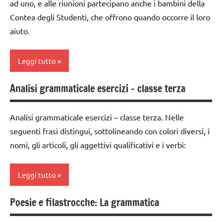
ad uno, e alle riunioni partecipano anche i bambini della
anni
Contea degli Studenti, che offrono quando occorre il loro
DOWNLOAD
aiuto.
grammatica
Leggi tutto
GUIDA
DIDATTICA
Analisi grammaticale esercizi – classe terza
analisi
MONTESSORI
grammaticale
italiano
Montessori
Analisi grammaticale esercizi – classe terza. Nelle
LINGUAGGIO
seguenti frasi distingui, sottolineando con colori diversi, i
classe
MONTESSORI
nomi, gli articoli, gli aggettivi qualificativi e i verbi:
3a
materiale
classe
didattico
Leggi tutto
4a
nomenclature
classe
Poesie e filastrocche: La grammatica
Montessori
classe
5a
3a
psicogrammatica