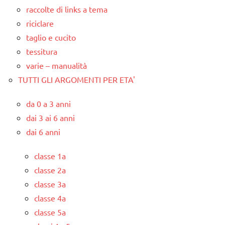
raccolte di links a tema
riciclare
taglio e cucito
tessitura
varie – manualità
TUTTI GLI ARGOMENTI PER ETA'
da 0 a 3 anni
dai 3 ai 6 anni
dai 6 anni
classe 1a
classe 2a
classe 3a
classe 4a
classe 5a