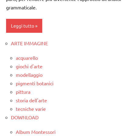
grammaticale.
LINGUAGGIO
poesie e
MONTESSORI
filastrocche
Leggi tutto
materiale
TUTTI GLI
didattico
ARGOMENTI
ARTE IMMAGINE
PER ETA'
classe
psicogrammatica
3a
Montessori
TUTTI GLI
acquarello
ARTICOLI
classe
racconti
giochi d'arte
4a
modellaggio
TUTTI GLI
classe
pigmenti botanici
ARGOMENTI
5a
PER ETA'
pittura
storia dell'arte
LINGUAGGIO
TUTTI GLI
tecniche varie
ARTICOLI
poesie /
DOWNLOAD
grammatica
poesie e
Album Montessori