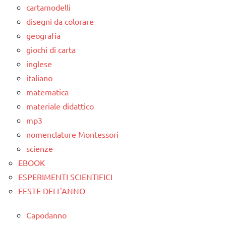
filastrocche
cartamodelli
disegni da colorare
recite
geografia
TUTTI GLI
giochi di carta
ARGOMENTI
inglese
PER ETA'
italiano
TUTTI GLI
matematica
ARTICOLI
materiale didattico
mp3
nomenclature Montessori
scienze
EBOOK
ESPERIMENTI SCIENTIFICI
FESTE DELL'ANNO
Capodanno