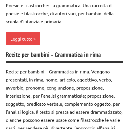
dai
Poesie e filastrocche: La grammatica. Una raccolta di
Montessori
DOWNLOAD
6
poesie e filastrocche, di autori vari, per bambini della
anni
TUTTI GLI
grammatica
scuola d’infanzia e primaria.
ARGOMENTI
DOWNLOAD
italiano
PER ETA'
grammatica
Leggi tutto
LINGUAGGIO
TUTTI GLI
grammatica
ARTICOLI
materiale
Recite per bambini – Grammatica in rima
Waldorf
classe
didattico
3a
GUIDA
TUTTI GLI
Recite per bambini – Grammatica in rima. Vengono
DIDATTICA
classe
ARGOMENTI
presentati, in rima, nome, articolo, aggettivo, verbo,
MONTESSORI
4a
PER ETA'
avverbio, pronome, congiunzione, preposizione,
GUIDA
classe
TUTTI GLI
interiezione, per l’analisi grammaticale; proposizione,
DIDATTICA
5a
ARTICOLI
soggetto, predicato verbale, complemento oggetto, per
WALDORF
LINGUAGGIO
l’analisi logica. Il testo si presta ad essere drammatizzato,
italiano
o anche possono essere usate come filastrocche le varie
poesie /
LINGUAGGIO
grammatica
parti, per rendere più divertente l’approccio all’analisi