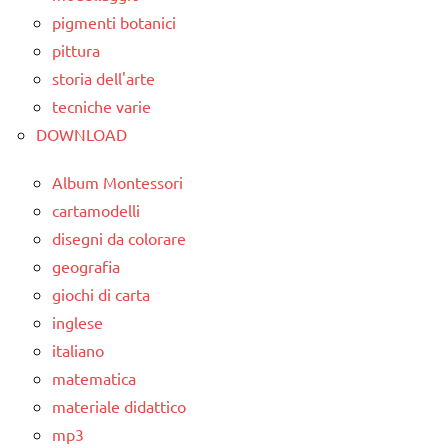
classe
pigmenti botanici
TUTTI GLI
3a
ARGOMENTI
pittura
PER ETA'
storia dell'arte
classe
4a
tecniche varie
TUTTI GLI
DOWNLOAD
ARTICOLI
classe
5a
Album Montessori
GUIDA
cartamodelli
DIDATTICA
disegni da colorare
WALDORF
geografia
INGLESE
giochi di carta
inglese
TUTTI GLI
italiano
ARGOMENTI
PER ETA'
matematica
materiale didattico
TUTTI GLI
mp3
ARTICOLI