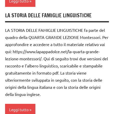
Leggi tutto
LA STORIA DELLE FAMIGLIE LINGUISTICHE
dai
6
anni
LA STORIA DELLE FAMIGLIE LINGUISTICHE fa parte del
quadro della QUARTA GRANDE LEZIONE Montessori. Per
EDUCAZIONE
approfondire e accedere a tutto il materiale relativo vai
COSMICA
qui: https://www.lapappadolce.net/la-quarta-grande-
GUIDA
lezione-montessori/. Qui di seguito trovi due versioni del
DIDATTICA
racconto e l’albero linguistico, scaricabile e stampabile
MONTESSORI
gratuitamente in formato pdf. La storia viene
INGLESE
ulteriormente sviluppata in seguito, con la storia delle
materiale
origini della lingua italiana e con la storia delle origini
vario
della lingua inglese.
storia
STORIA
Leggi tutto