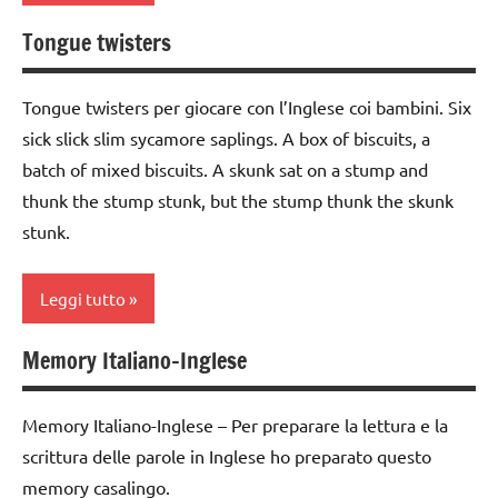
TUTTI GLI
Tongue twisters
ARGOMENTI
dai
PER ETA'
6
anni
Tongue twisters per giocare con l’Inglese coi bambini. Six
TUTTI GLI
ARTICOLI
sick slick slim sycamore saplings. A box of biscuits, a
DOWNLOAD
batch of mixed biscuits. A skunk sat on a stump and
EDUCAZIONE
thunk the stump stunk, but the stump thunk the skunk
COSMICA
stunk.
GUIDA
DIDATTICA
Leggi tutto
MONTESSORI
materiale
Memory Italiano-Inglese
classe
didattico
1a
materiale
Memory Italiano-Inglese – Per preparare la lettura e la
classe
vario
scrittura delle parole in Inglese ho preparato questo
2a
storia
memory casalingo.