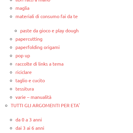
maglia
materiali di consumo fai da te
paste da gioco e play dough
papercutting
paperfolding origami
pop up
raccolte di links a tema
riciclare
taglio e cucito
tessitura
varie – manualità
TUTTI GLI ARGOMENTI PER ETA'
da 0 a 3 anni
dai 3 ai 6 anni