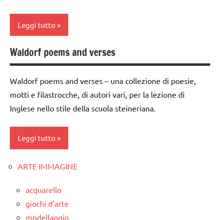
classe
nomenclature
3a
Montessori
Leggi tutto
classe
STORIA
4a
Waldorf poems and verses
classe
TUTTI GLI
classe
1a
ARGOMENTI
5a
PER ETA'
Waldorf poems and verses – una collezione di poesie,
classe
dai
motti e filastrocche, di autori vari, per la lezione di
2a
TUTTI GLI
3 ai
Inglese nello stile della scuola steineriana.
ARTICOLI
DOWNLOAD
6
anni
inglese
Leggi tutto
INGLESE
INGLESE
ARTE IMMAGINE
TUTTI GLI
classe
materiale
ARGOMENTI
1a
didattico
acquarello
PER ETA'
classe
nomenclature
giochi d'arte
TUTTI GLI
2a
Montessori
modellaggio
ARTICOLI