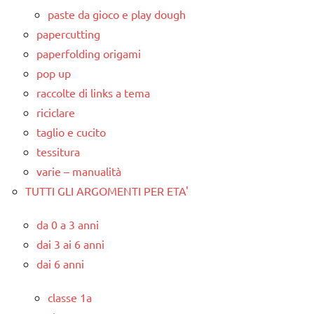
paste da gioco e play dough
papercutting
paperfolding origami
pop up
raccolte di links a tema
riciclare
taglio e cucito
tessitura
varie – manualità
TUTTI GLI ARGOMENTI PER ETA'
da 0 a 3 anni
dai 3 ai 6 anni
dai 6 anni
classe 1a