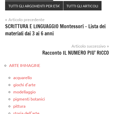
TUTTI GLI ARGOMENTI PER ETA'
TUTTI GLI ARTICOLI
Navigazione
Articolo precedente
SCRITTURA E LINGUAGGIO Montessori – Lista dei
articoli
materiali dai 3 ai 6 anni
Articolo successivo
Racconto IL NUMERO PIU’ RICCO
ARTE IMMAGINE
acquarello
giochi d'arte
modellaggio
pigmenti botanici
pittura
storia dell'arte