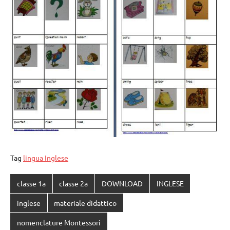
Tag
lingua Inglese
classe 1a
classe 2a
DOWNLOAD
INGLESE
inglese
materiale didattico
nomenclature Montessori