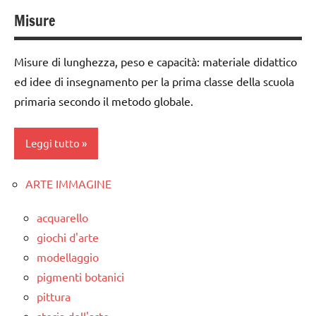
ARGOMENTI
matematica
Misure
classe
PER ETA'
materiale
3a
TUTTI GLI
didattico
Misure di lunghezza, peso e capacità: materiale didattico
dai
ARTICOLI
ed idee di insegnamento per la prima classe della scuola
TUTTI GLI
6
ARGOMENTI
primaria secondo il metodo globale.
anni
PER ETA'
DOWNLOAD
Leggi tutto
TUTTI GLI
matematica
ARTICOLI
MATEMATICA
ARTE IMMAGINE
classe
1a
materiale
acquarello
didattico
MATEMATICA
giochi d'arte
misure
modellaggio
misure
pigmenti botanici
TUTTI GLI
TUTTI GLI
ARGOMENTI
pittura
ARGOMENTI
PER ETA'
storia dell'arte