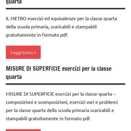
quarta
4a
DOWNLOAD
IL METRO esercizi ed equivalenze per la classe quarta
MATEMATICA
della scuola primaria, scaricabili e stampabili
gratuitamente in formato pdf.
matematica
materiale
Leggi tutto
didattico
misure
MISURE DI SUPERFICIE esercizi per la classe
classe
TUTTI GLI
quarta
4a
ARGOMENTI
dai
PER ETA'
MISURE DI SUPERFICIE esercizi per la classe quarta –
6
TUTTI GLI
composizioni e scomposizioni, esercizi vari e problemi
anni
ARTICOLI
per la classe quarta della scuola primaria scaricabili e
DOWNLOAD
stampabili gratuitamente in formato pdf.
MATEMATICA