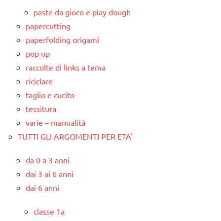
paste da gioco e play dough
papercutting
paperfolding origami
pop up
raccolte di links a tema
riciclare
taglio e cucito
tessitura
varie – manualità
TUTTI GLI ARGOMENTI PER ETA'
da 0 a 3 anni
dai 3 ai 6 anni
dai 6 anni
classe 1a