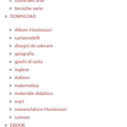
PER ETA'
tecniche varie
TUTTI GLI
TUTTI GLI
DOWNLOAD
ARTICOLI
ARTICOLI
Album Montessori
cartamodelli
disegni da colorare
geografia
giochi di carta
inglese
italiano
matematica
materiale didattico
mp3
nomenclature Montessori
scienze
EBOOK