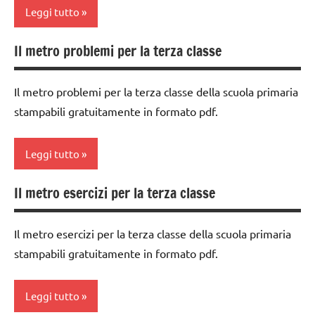
matematica
Leggi tutto
materiale
Il metro problemi per la terza classe
didattico
classe
4a
misure
Il metro problemi per la terza classe della scuola primaria
dai
TUTTI GLI
stampabili gratuitamente in formato pdf.
6
ARGOMENTI
anni
PER ETA'
Leggi tutto
DOWNLOAD
TUTTI GLI
ARTICOLI
matematica
Il metro esercizi per la terza classe
classe
MATEMATICA
3a
Il metro esercizi per la terza classe della scuola primaria
materiale
dai
stampabili gratuitamente in formato pdf.
didattico
6
anni
misure
Leggi tutto
DOWNLOAD
TUTTI GLI