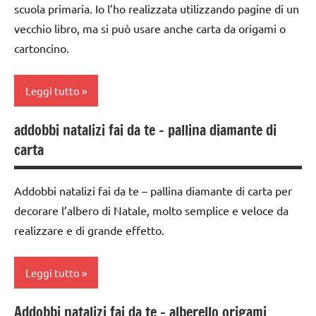
scuola primaria. Io l’ho realizzata utilizzando pagine di un
3 ai
per
6
vecchio libro, ma si può usare anche carta da origami o
Natale
anni
cartoncino.
Natale
dai
raccolte
6
Leggi tutto
di links
anni
a tema
addobbi natalizi fai da te – pallina diamante di
decorazioni
albero
TUTTI GLI
carta
natalizie
di
ARGOMENTI
Natale
FESTE
PER ETA'
Addobbi natalizi fai da te – pallina diamante di carta per
DELL'ANNO
carta
TUTTI GLI
decorare l’albero di Natale, molto semplice e veloce da
GUIDA
dai
ARTICOLI
realizzare e di grande effetto.
DIDATTICA
6
MONTESSORI
anni
Leggi tutto
Inverno
decorazioni
natalizie
Natale
Addobbi natalizi fai da te – alberello origami
albero