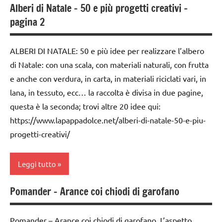
Alberi di Natale – 50 e più progetti creativi –
classi
2a
1a-5a
pagina 2
settimana
di
da 0
avvento
a 3
ALBERI DI NATALE: 50 e più idee per realizzare l’albero
anni
di Natale: con una scala, con materiali naturali, con frutta
albero
di
e anche con verdura, in carta, in materiali riciclati vari, in
dai
Natale
3 ai
lana, in tessuto, ecc… la raccolta è divisa in due pagine,
6
questa è la seconda; trovi altre 20 idee qui:
classi
anni
1a-5a
https://www.lapappadolce.net/alberi-di-natale-50-e-piu-
progetti-creativi/
decorazioni
FESTE
natalizie
DELL'ANNO
Leggi tutto
FESTE
Natale
DELL'ANNO
raccolte
Pomander – Arance coi chiodi di garofano
2a
LAVORETTI
di links
settimana
a tema
lavoretti
di
Pomander – Arance coi chiodi di garofano. L’aspetto