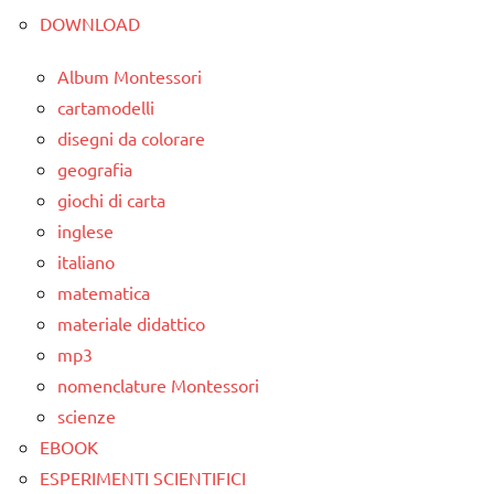
1a
DOWNLOAD
classe
2a
Album Montessori
cartamodelli
da 0
disegni da colorare
a 3
anni
geografia
giochi di carta
dai
inglese
3 ai
6
italiano
anni
matematica
materiale didattico
FESTE
mp3
DELL'ANNO
nomenclature Montessori
Inverno
scienze
LAVORETTI
EBOOK
ESPERIMENTI SCIENTIFICI
lavoretti