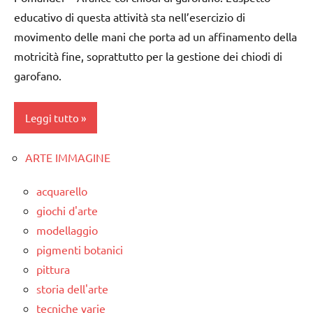
per
avvento
TUTORIAL
educativo di questa attività sta nell’esercizio di
Natale
movimento delle mani che porta ad un affinamento della
albero
TUTTI GLI
Natale
di
ARGOMENTI
motricità fine, soprattutto per la gestione dei chiodi di
Natale
PER ETA'
raccolte
garofano.
di links
FESTE
TUTTI GLI
a tema
DELL'ANNO
ARTICOLI
Leggi tutto
TUTORIAL
Natale
ARTE IMMAGINE
2a
TUTTI GLI
TUTORIAL
settimana
ARGOMENTI
acquarello
TUTTI GLI
di
PER ETA'
giochi d'arte
ARTICOLI
avvento
TUTTI GLI
modellaggio
albero
ARTICOLI
pigmenti botanici
di
varie -
pittura
Natale
manualità
storia dell'arte
classe
tecniche varie