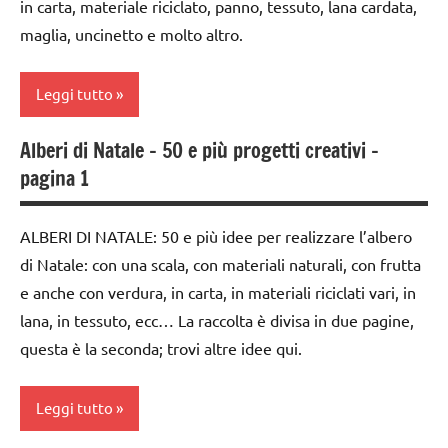
in carta, materiale riciclato, panno, tessuto, lana cardata,
ARTICOLI
lavoretti
lavoretti
maglia, uncinetto e molto altro.
per
per
Natale
Natale
Leggi tutto
Natale
Natale
Alberi di Natale – 50 e più progetti creativi –
raccolte
paperfolding
3a
di links
pagina 1
origami
settimana
a tema
di
STAGIONI
avvento
TUTORIAL
ALBERI DI NATALE: 50 e più idee per realizzare l’albero
TUTORIAL
di Natale: con una scala, con materiali naturali, con frutta
4a
TUTTI GLI
settimana
e anche con verdura, in carta, in materiali riciclati vari, in
TUTTI GLI
ARTICOLI
di
ARGOMENTI
lana, in tessuto, ecc… La raccolta è divisa in due pagine,
avvento
PER ETA'
questa è la seconda; trovi altre idee qui.
albero
TUTTI GLI
di
ARTICOLI
Leggi tutto
Natale