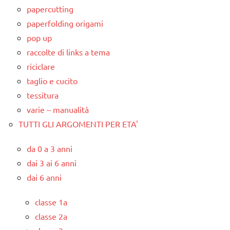
papercutting
paperfolding origami
pop up
raccolte di links a tema
riciclare
taglio e cucito
tessitura
varie – manualità
TUTTI GLI ARGOMENTI PER ETA'
da 0 a 3 anni
dai 3 ai 6 anni
dai 6 anni
classe 1a
classe 2a