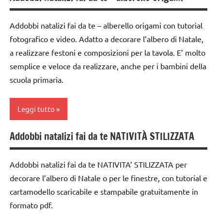
FESTE
STAGIONI
di
DELL'ANNO
Natale
Addobbi natalizi fai da te – alberello origami con tutorial
TUTTI GLI
lavoretti
fotografico e video. Adatto a decorare l’albero di Natale,
ARGOMENTI
carta
per
a realizzare festoni e composizioni per la tavola. E’ molto
PER ETA'
Natale
dai
semplice e veloce da realizzare, anche per i bambini della
TUTTI GLI
6
Natale
scuola primaria.
ARTICOLI
anni
paperfolding
VITA
decorazioni
origami
Leggi tutto
PRATICA
natalizie
TUTORIAL
FESTE
Addobbi natalizi fai da te NATIVITÀ STILIZZATA
carta
DELL'ANNO
TUTTI GLI
ARGOMENTI
dai
Inverno
Addobbi natalizi fai da te NATIVITA’ STILIZZATA per
PER ETA'
3 ai
decorare l’albero di Natale o per le finestre, con tutorial e
lavoretti
6
TUTTI GLI
cartamodello scaricabile e stampabile gratuitamente in
per
anni
ARTICOLI
Natale
formato pdf.
dai