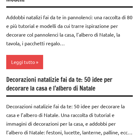
Inverno
ARTICOLI
Natale
DOWNLOAD
lavoretti
Addobbi natalizi fai da te in pannolenci: una raccolta di 80
carta
FESTE
per
e più tutorial e modelli da cui trarre ispirazione per
DELL'ANNO
Natale
da 0
decorare col pannolenci la casa, l’albero di Natale, la
a 3
Inverno
Natale
tavola, i pacchetti regalo…
anni
LAVORETTI
papercutting
dai
Leggi tutto
Natale
STAGIONI
3 ai
6
papercutting
TUTORIAL
Decorazioni natalizie fai da te: 50 idee per
anni
albero
STAGIONI
decorare la casa e l’albero di Natale
TUTTI GLI
di
dai
ARGOMENTI
Natale
TUTORIAL
6
PER ETA'
Decorazioni natalizie fai da te: 50 idee per decorare la
anni
decorazioni
TUTTI GLI
TUTTI GLI
casa e l’albero di Natale. Una raccolta di tutorial e
natalizie
ARGOMENTI
FESTE
ARTICOLI
immagini di decorazioni per la casa, e addobbi per
PER ETA'
DELL'ANNO
FESTE
l’albero di Natale: festoni, lucette, lanterne, palline, ecc…
DELL'ANNO
TUTTI GLI
Inverno