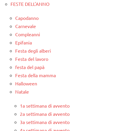
per
FESTE DELL'ANNO
Natale
Capodanno
Natale
Carnevale
STAGIONI
Compleanni
Epifania
TUTORIAL
Festa degli alberi
TUTTI GLI
Festa del lavoro
ARGOMENTI
festa del papà
PER ETA'
Festa della mamma
TUTTI GLI
Halloween
ARTICOLI
Natale
varie -
manualità
1a settimana di avvento
2a settimana di avvento
3a settimana di avvento
4a settimana di avvento