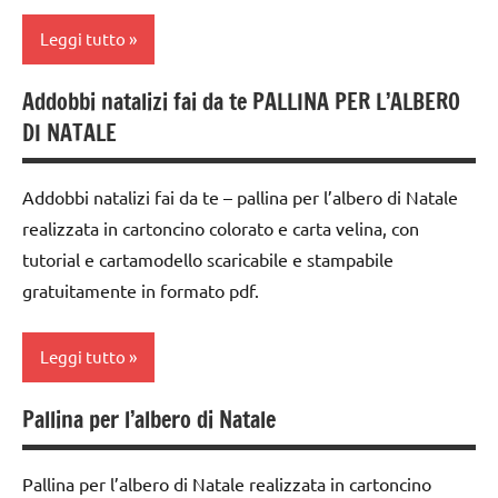
Natale
6
anni
Leggi tutto
papercutting
decorazioni
paperfolding
Addobbi natalizi fai da te PALLINA PER L’ALBERO
natalizie
albero
origami
DI NATALE
di
FESTE
Natale
STAGIONI
DELL'ANNO
Addobbi natalizi fai da te – pallina per l’albero di Natale
carta
TUTORIAL
Inverno
realizzata in cartoncino colorato e carta velina, con
cartamodelli
TUTTI GLI
tutorial e cartamodello scaricabile e stampabile
lavoretti
ARGOMENTI
per
dai
gratuitamente in formato pdf.
PER ETA'
Natale
3 ai
6
TUTTI GLI
Natale
Leggi tutto
anni
ARTICOLI
paperfolding
dai
Pallina per l’albero di Natale
origami
albero
6
di
anni
STAGIONI
Natale
Pallina per l’albero di Natale realizzata in cartoncino