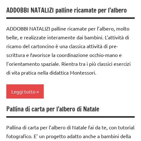
ADDOBBI NATALIZI palline ricamate per l’albero
da 0
a 3
anni
ADDOBBI NATALIZI palline ricamate per l’albero, molto
belle, e realizzate interamente dai bambini. L’attività di
dai
ricamo del cartoncino è una classica attività di pre-
3 ai
6
scrittura e favorisce la coordinazione occhio-mano e
anni
l’orientamento spaziale. Rientra tra i più classici esercizi
di vita pratica nella didattica Montessori.
dai
6
anni
Leggi tutto
decorazioni
Pallina di carta per l’albero di Natale
natalizie
albero
di
FESTE
Natale
Pallina di carta per l’albero di Natale fai da te, con tutorial
DELL'ANNO
fotografico. E’ un progetto adatto anche a bambini della
dai
lavoretti