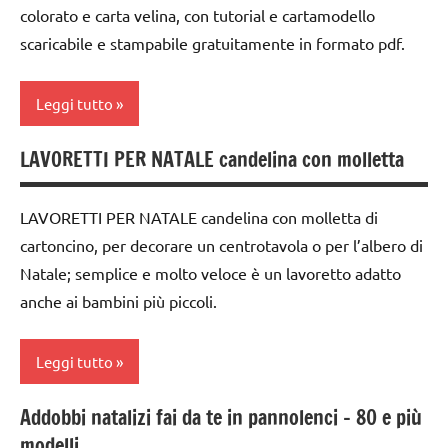
decorazioni
TUTORIAL
colorato e carta velina, con tutorial e cartamodello
carta
natalizie
scaricabile e stampabile gratuitamente in formato pdf.
TUTTI GLI
cartamodelli
DOWNLOAD
ARGOMENTI
PER ETA'
dai
Leggi tutto
FESTE
3 ai
DELL'ANNO
TUTTI GLI
6
LAVORETTI PER NATALE candelina con molletta
ARTICOLI
albero
Inverno
anni
di
Natale
dai
Natale
LAVORETTI PER NATALE candelina con molletta di
6
papercutting
cartoncino, per decorare un centrotavola o per l’albero di
carta
anni
Natale; semplice e molto veloce è un lavoretto adatto
STAGIONI
cartamodelli
decorazioni
anche ai bambini più piccoli.
natalizie
TUTORIAL
dai
6
DOWNLOAD
TUTTI GLI
Leggi tutto
anni
ARGOMENTI
FESTE
PER ETA'
decorazioni
Addobbi natalizi fai da te in pannolenci – 80 e più
DELL'ANNO
albero
natalizie
modelli
TUTTI GLI
di