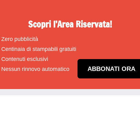
Scopri l’Area Riservata!
Zero pubblicità
Centinaia di stampabili gratuiti
Contenuti esclusivi
ABBONATI ORA
Nessun rinnovo automatico