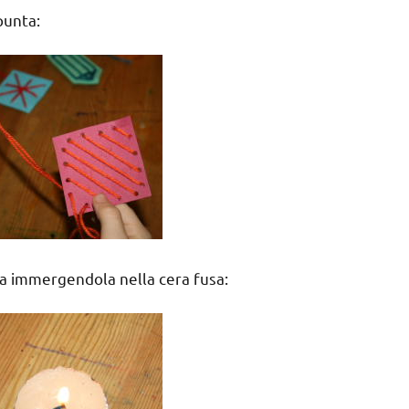
punta:
ana immergendola nella cera fusa: