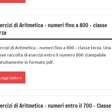
UTTI GLI
nni
ARGOMENTI
ddizione
ER ETA'
ivisione
ercizi di Aritmetica – numeri fino a 800 – classe
lasse
UTTI GLI
DOWNLOAD
a
RTICOLI
rza
eggere
ai
nità
ecine
crivere
ercizi di Aritmetica – numeri fino a 800 – classe terza. Una
nni
entinaia
eve raccolta di esercizi entro il numero 800 stampabile
umeri
atuitamente in formato pdf.
ivisione
MATEMATICA
DOWNLOAD
Leggi tutto
atematica
MATEMATICA
ateriale
atematica
ddizione
idattico
ateriale
ercizi di Aritmetica – numeri entro il 700 – Classe
lasse
oltiplicazione
idattico
a