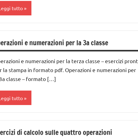
ARGOMENTI
Leggi tutto
ER ETA'
DOWNLOAD
UTTI GLI
MATEMATICA
ddizione
RTICOLI
atematica
erazioni e numerazioni per la 3a classe
lasse
ateriale
a
idattico
erazioni e numerazioni per la terza classe – esercizi pront
ivisione
oltiplicazione
r la stampa in formato pdf. Operazioni e numerazioni per
DOWNLOAD
 3a classe – formato […]
ottrazione
MATEMATICA
UTTI GLI
Leggi tutto
atematica
ARGOMENTI
ER ETA'
ateriale
idattico
ddizione
UTTI GLI
RTICOLI
oltiplicazione
ercizi di calcolo sulle quattro operazioni
lasse