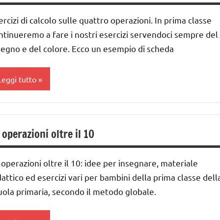
a
ottrazione
ercizi di calcolo sulle quattro operazioni. In prima classe
ivisione
abelline
ntinueremo a fare i nostri esercizi servendoci sempre del
DOWNLOAD
UTTI GLI
segno e del colore. Ecco un esempio di scheda
ARGOMENTI
MATEMATICA
ER ETA'
Leggi tutto
atematica
UTTI GLI
ateriale
RTICOLI
idattico
ddizione
oltiplicazione
 operazioni oltre il 10
lasse
a
ottrazione
 operazioni oltre il 10: idee per insegnare, materiale
ivisione
abelline
dattico ed esercizi vari per bambini della prima classe dell
MATEMATICA
UTTI GLI
uola primaria, secondo il metodo globale.
ARGOMENTI
oltiplicazione
ER ETA'