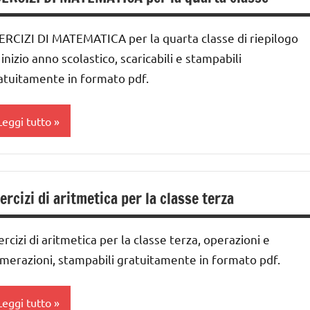
a
ottrazione
ERCIZI DI MATEMATICA per la quarta classe di riepilogo
ai
abelline
 inizio anno scolastico, scaricabili e stampabili
UTTI GLI
nni
atuitamente in formato pdf.
ARGOMENTI
ivisione
ER ETA'
Leggi tutto
DOWNLOAD
UTTI GLI
RTICOLI
MATEMATICA
ddizione
atematica
ercizi di aritmetica per la classe terza
ifre e
ateriale
uantità
idattico
ercizi di aritmetica per la classe terza, operazioni e
lasse
oltiplicazione
a
merazioni, stampabili gratuitamente in formato pdf.
ottrazione
ai
Leggi tutto