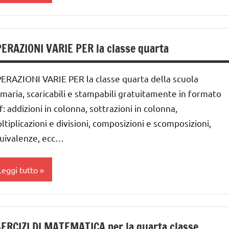
ddizione
ERAZIONI VARIE PER la classe quarta
lasse
a
ERAZIONI VARIE PER la classe quarta della scuola
ai
imaria, scaricabili e stampabili gratuitamente in formato
nni
f: addizioni in colonna, sottrazioni in colonna,
ltiplicazioni e divisioni, composizioni e scomposizioni,
DOWNLOAD
uivalenze, ecc…
MATEMATICA
atematica
Leggi tutto
ateriale
idattico
ddizione
oltiplicazione
ERCIZI DI MATEMATICA per la quarta classe
lasse