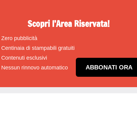
Scopri l’Area Riservata!
Zero pubblicità
Centinaia di stampabili gratuiti
Contenuti esclusivi
ABBONATI ORA
Nessun rinnovo automatico