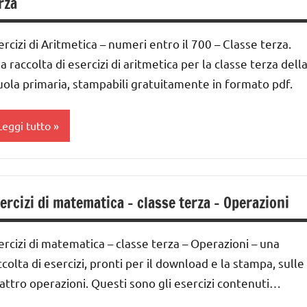
rza
ottrazione
oltiplicazione
ai
UTTI GLI
ercizi di Aritmetica – numeri entro il 700 – Classe terza.
ottrazione
ARGOMENTI
nni
a raccolta di esercizi di aritmetica per la classe terza dell
ER ETA'
UTTI GLI
uola primaria, stampabili gratuitamente in formato pdf.
ivisione
ARGOMENTI
UTTI GLI
ER ETA'
DOWNLOAD
RTICOLI
Leggi tutto
UTTI GLI
MATEMATICA
nità
RTICOLI
ecine
atematica
ddizione
entinaia
ateriale
ercizi di matematica – classe terza – Operazioni
lasse
idattico
a
oltiplicazione
ercizi di matematica – classe terza – Operazioni – una
ai
ccolta di esercizi, pronti per il download e la stampa, sulle
ottrazione
nni
attro operazioni. Questi sono gli esercizi contenuti…
UTTI GLI
ivisione