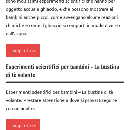
sono moltissimi esperimenti scientifici che hanno per
PER ETA'
ESPERIMENTI
oggetto acqua e ghiaccio, e che possono mostrare ai
SCIENTIFICI
TUTTI GLI
bambini anche piccoli come avvengano alcune reazioni
ARTICOLI
SCIENZE
chimiche e come il ghiaccio si comporti in modo diverso
dall’acqua.
TUTTI GLI
ARGOMENTI
PER ETA'
Leggi tutto
TUTTI GLI
Esperimenti scientifici per bambini – La bustina
ARTICOLI
classe
di tè volante
1a
classe
Esperimenti scientifici per bambini – La bustina di tè
2a
volante. Prestare attenzione a dove si prova! Eseguire
classe
con un adulto.
3a
da 0
Leggi tutto
a 3