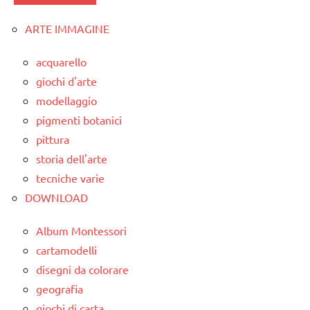
anni
ARTE IMMAGINE
classe
dai
4a
3 ai
acquarello
6
classe
giochi d'arte
anni
5a
modellaggio
ESPERIMENTI
ESPERIMENTI
pigmenti botanici
SCIENTIFICI
SCIENTIFICI
pittura
storia dell'arte
SCIENZE
SCIENZE
tecniche varie
TUTTI GLI
TUTTI GLI
DOWNLOAD
ARGOMENTI
ARGOMENTI
PER ETA'
PER ETA'
Album Montessori
TUTTI GLI
TUTTI GLI
cartamodelli
ARTICOLI
ARTICOLI
disegni da colorare
geografia
giochi di carta