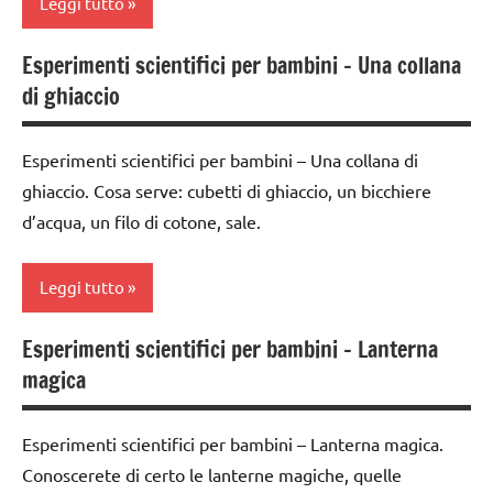
Leggi tutto
MONTESSORI
classe
4a
Esperimenti scientifici per bambini – Una collana
SCIENZE
classe
classe
di ghiaccio
3a
scienze:
5a
fisica e
classe
chimica
classi
Esperimenti scientifici per bambini – Una collana di
4a
1a-5a
ghiaccio. Cosa serve: cubetti di ghiaccio, un bicchiere
TUTTI GLI
classe
d’acqua, un filo di cotone, sale.
ARGOMENTI
classi
5a
PER ETA'
medie
ESPERIMENTI
Leggi tutto
TUTTI GLI
dai
E ATTIVITA'
ARTICOLI
6
STEM
Esperimenti scientifici per bambini – Lanterna
anni
ESPERIMENTI
ESPERIMENTI
magica
SCIENTIFICI
ESPERIMENTI
SCIENTIFICI
E ATTIVITA'
SCIENZE
GUIDA
STEM
Esperimenti scientifici per bambini – Lanterna magica.
DIDATTICA
TUTTI GLI
Conoscerete di certo le lanterne magiche, quelle
ESPERIMENTI
MONTESSORI
ARTICOLI