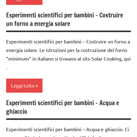
TUTTI GLI
ARGOMENTI
Esperimenti scientifici per bambini – Costruire
PER ETA'
classi
un forno a energia solare
1a-5a
TUTTI GLI
ARTICOLI
da 0
Esperimenti scientifici per bambini – Costruire un forno a
a 3
varie -
energia solare. Le istruzioni per la costruzione del forno
anni
manualità
“minimum” in italiano si trovano al sito Solar Cooking, qui
dai
.
3 ai
6
anni
Leggi tutto
ESPERIMENTI
Esperimenti scientifici per bambini – Acqua e
SCIENTIFICI
classe
ghiaccio
4a
SCIENZE
classe
TUTTI GLI
Esperimenti scientifici per bambini – Acqua e ghiaccio. Ci
5a
ARGOMENTI