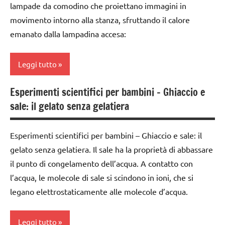
lampade da comodino che proiettano immagini in
SCIENTIFICI
SCIENZE
movimento intorno alla stanza, sfruttando il calore
GUIDA
emanato dalla lampadina accesa:
scienze:
DIDATTICA
fisica e
MONTESSORI
chimica
Leggi tutto
SCIENZE
TUTTI GLI
scienze:
Esperimenti scientifici per bambini – Ghiaccio e
ARGOMENTI
classe
fisica e
sale: il gelato senza gelatiera
PER ETA'
4a
chimica
TUTTI GLI
classe
TUTTI GLI
Esperimenti scientifici per bambini – Ghiaccio e sale: il
ARTICOLI
5a
ARGOMENTI
gelato senza gelatiera. Il sale ha la proprietà di abbassare
PER ETA'
ESPERIMENTI
il punto di congelamento dell’acqua. A contatto con
SCIENTIFICI
TUTTI GLI
l’acqua, le molecole di sale si scindono in ioni, che si
ARTICOLI
SCIENZE
legano elettrostaticamente alle molecole d’acqua.
TUTORIAL
Leggi tutto