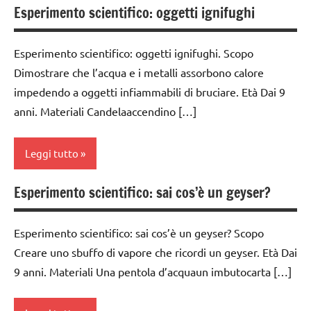
Esperimento scientifico: oggetti ignifughi
classe
3a
Esperimento scientifico: oggetti ignifughi. Scopo
classe
Dimostrare che l’acqua e i metalli assorbono calore
4a
impedendo a oggetti infiammabili di bruciare. Età Dai 9
classe
anni. Materiali Candelaaccendino […]
5a
classi
Leggi tutto
medie
ESPERIMENTI
Esperimento scientifico: sai cos’è un geyser?
classe
E ATTIVITA'
1a
STEM
Esperimento scientifico: sai cos’è un geyser? Scopo
classe
ESPERIMENTI
Creare uno sbuffo di vapore che ricordi un geyser. Età Dai
2a
SCIENTIFICI
9 anni. Materiali Una pentola d’acquaun imbutocarta […]
classe
GUIDA
3a
DIDATTICA