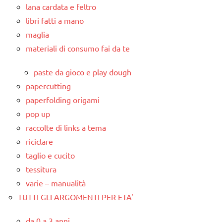
lana cardata e feltro
libri fatti a mano
maglia
materiali di consumo fai da te
paste da gioco e play dough
papercutting
paperfolding origami
pop up
raccolte di links a tema
riciclare
taglio e cucito
tessitura
varie – manualità
TUTTI GLI ARGOMENTI PER ETA'
da 0 a 3 anni