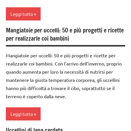
dettati
LINGUAGGIO
ortografici
Leggi tutto
poesie
LINGUAGGIO
/
Mangiatoie per uccelli: 50 e più progetti e ricette
animali
classe
Primavera
per realizzarle coi bambini
1a
poesie e
SCIENZE
filastrocche
classe
Mangiatoie per uccelli: 50 e più progetti e ricette per
scienze:
2a
Primavera
animali
realizzarle coi bambini. Con l’arrivo dell’inverno, proprio
classe
quando aumenta per loro la necessità di nutrirsi per
STAGIONI
STAGIONI
3a
mantenere la giusta temperatura corporea, gli uccellini
TUTTI GLI
TUTTI GLI
dai
hanno più difficoltà a trovare il cibo, soprattutto se il
ARGOMENTI
ARGOMENTI
3 ai
terreno è coperto dalla neve.
PER ETA'
PER ETA'
6
anni
TUTTI GLI
TUTTI GLI
Leggi tutto
ARTICOLI
ARTICOLI
dettati
/ anno e
Uccellini di lana cardata