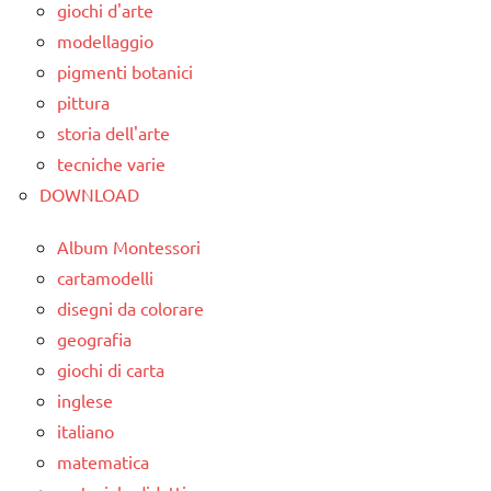
Primavera
giochi d'arte
ARTICOLI
dolce
modellaggio
raccolte
e
pigmenti botanici
di links
canto
a tema
pittura
MUSICA
storia dell'arte
STAGIONI
Primavera
tecniche varie
TUTORIAL
DOWNLOAD
STAGIONI
TUTTI GLI
TUTTI GLI
Album Montessori
ARGOMENTI
ARGOMENTI
PER ETA'
cartamodelli
PER ETA'
disegni da colorare
TUTTI GLI
geografia
TUTTI GLI
ARTICOLI
ARTICOLI
giochi di carta
inglese
italiano
matematica