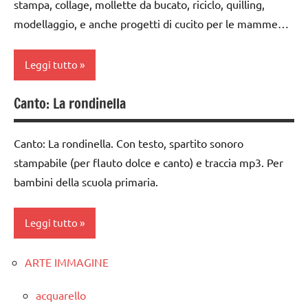
TUTTI GLI
stampa, collage, mollette da bucato, riciclo, quilling,
FESTE
ARTICOLI
modellaggio, e anche progetti di cucito per le mamme…
DELL'ANNO
lana
Leggi tutto
cardata
e feltro
Canto: La rondinella
classi
Natale
1a-5a
presepe
Canto: La rondinella. Con testo, spartito sonoro
da 0
stampabile (per flauto dolce e canto) e traccia mp3. Per
a 3
Primavera
bambini della scuola primaria.
anni
STAGIONI
dai
TUTORIAL
Leggi tutto
3 ai
6
TUTTI GLI
anni
ARGOMENTI
ARTE IMMAGINE
classi
PER ETA'
1a-5a
LAVORETTI
acquarello
TUTTI GLI
flauto