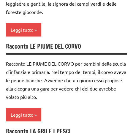
leggiadra e gentile, la signora dei campi verdi e delle
GUIDA
classe
foreste gioconde.
DIDATTICA
3a
MONTESSORI
dai
Leggi tutto
TUTTI GLI
3 ai
ARGOMENTI
6
Racconto LE PIUME DEL CORVO
dai
PER ETA'
anni
3 ai
TUTTI GLI
dai
6
Racconto LE PIUME DEL CORVO per bambini della scuola
ARTICOLI
6
anni
d’infanzia e primaria. Nel tempo dei tempi, il corvo aveva
anni
zoologia
le penne bianche. Avvenne che un giorno esso propose
dai
DOWNLOAD
6
alla cicogna una gara per vedere chi dei due avrebbe
anni
volato più alto.
GUIDA
DIDATTICA
LINGUAGGIO
MONTESSORI
Leggi tutto
racconti
materiale
TUTTI GLI
Racconto LA GRU E I PESCI
didattico
dai