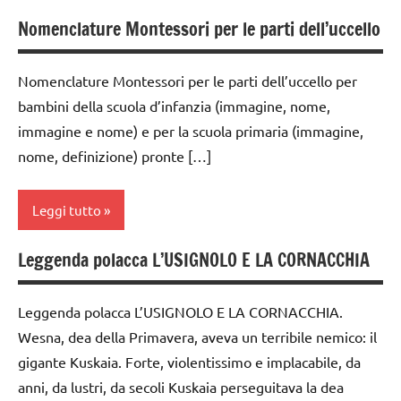
Nomenclature Montessori per le parti dell’uccello
BIOLOGIA
MONTESSORI
Nomenclature Montessori per le parti dell’uccello per
classe
bambini della scuola d’infanzia (immagine, nome,
1a
immagine e nome) e per la scuola primaria (immagine,
classe
nome, definizione) pronte […]
2a
classe
Leggi tutto
3a
dai
Leggenda polacca L’USIGNOLO E LA CORNACCHIA
BIOLOGIA
3 ai
MONTESSORI
6
Leggenda polacca L’USIGNOLO E LA CORNACCHIA.
anni
classe
Wesna, dea della Primavera, aveva un terribile nemico: il
1a
dai
gigante Kuskaia. Forte, violentissimo e implacabile, da
6
classe
anni, da lustri, da secoli Kuskaia perseguitava la dea
anni
2a