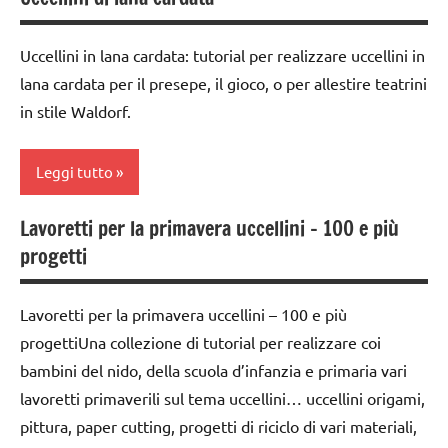
Inverno
stagioni
LAVORETTI
dettati
Uccellini in lana cardata: tutorial per realizzare uccellini in
ortografici
raccolte
lana cardata per il presepe, il gioco, o per allestire teatrini
di links
Inverno
in stile Waldorf.
a tema
LINGUAGGIO
SCIENZE
Leggi tutto
poesie /
scienze:
feste e
Lavoretti per la primavera uccellini – 100 e più
animali
ricorrenze
3a
progetti
settimana
STAGIONI
poesie e
di
filastrocche
TUTORIAL
avvento
Lavoretti per la primavera uccellini – 100 e più
STAGIONI
TUTTI GLI
progettiUna collezione di tutorial per realizzare coi
classe
ARTICOLI
TUTTI GLI
4a
bambini del nido, della scuola d’infanzia e primaria vari
ARGOMENTI
lavoretti primaverili sul tema uccellini… uccellini origami,
varie -
classe
PER ETA'
pittura, paper cutting, progetti di riciclo di vari materiali,
manualità
5a