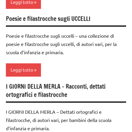
Leggi tutto
LINGUAGGIO
Poesie e filastrocche sugli UCCELLI
classe
racconti
1a
TUTTI GLI
Poesie e filastrocche sugli uccelli – una collezione di
classe
ARGOMENTI
poesie e filastrocche sugli uccelli, di autori vari, per la
2a
PER ETA'
scuola d’infanzia e primaria.
classe
TUTTI GLI
3a
ARTICOLI
Leggi tutto
classe
4a
I GIORNI DELLA MERLA – Racconti, dettati
classi
classe
ortografici e filastrocche
1a-5a
5a
dai
dettati
I GIORNI DELLA MERLA – Dettati ortografici e
3 ai
/
filastrocche, di autori vari, per bambini della scuola
6
animali
anni
d’infanzia e primaria.