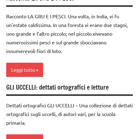
ARGOMENTI
3 ai
nomenclature
PER ETA'
6
Racconto LA GRU E I PESCI. Una volta, in India, vi fu
Montessori
TUTTI GLI
anni
un’estate caldissima. In una foresta vi erano due stagni,
scienze:
ARTICOLI
uno grande e l’altro piccolo; nel piccolo vivevano
dai
animali
6
numerosissimi pesci e sul grande sbocciavano
TUTTI GLI
anni
innumerevoli fiori di loto.
ARGOMENTI
LINGUAGGIO
PER ETA'
Leggi tutto
racconti
TUTTI GLI
ARTICOLI
TUTTI GLI
GLI UCCELLI: dettati ortografici e letture
dai
ARGOMENTI
zoologia
3 ai
PER ETA'
6
Dettati ortografici GLI UCCELLI – Una collezione di dettati
TUTTI GLI
anni
ortografici sugli uccelli, di autori vari, per la scuola
ARTICOLI
primaria.
dai
6
anni