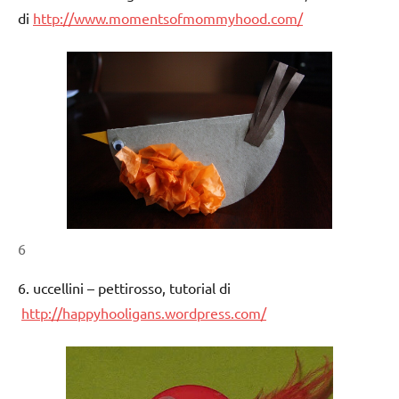
di
http://www.momentsofmommyhood.com/
6
6. uccellini – pettirosso, tutorial di
http://happyhooligans.wordpress.com/