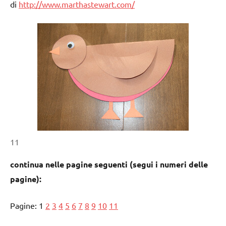
di
http://www.marthastewart.com/
11
continua nelle pagine seguenti (segui i numeri delle
pagine):
Pagine:
1
2
3
4
5
6
7
8
9
10
11