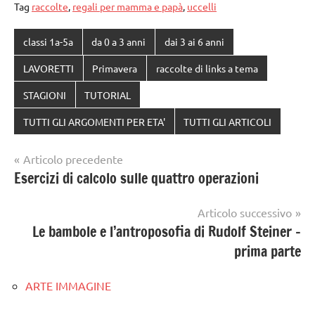
Tag
raccolte
,
regali per mamma e papà
,
uccelli
classi 1a-5a
da 0 a 3 anni
dai 3 ai 6 anni
LAVORETTI
Primavera
raccolte di links a tema
STAGIONI
TUTORIAL
TUTTI GLI ARGOMENTI PER ETA'
TUTTI GLI ARTICOLI
Navigazione
Articolo precedente
Esercizi di calcolo sulle quattro operazioni
articoli
Articolo successivo
Le bambole e l’antroposofia di Rudolf Steiner –
prima parte
ARTE IMMAGINE