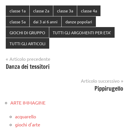
classe 1a
classe 2a
classe 3a
classe 4a
classe 5a
dai 3 ai 6 anni
danze popolari
GIOCHI DI GRUPPO
TUTTI GLI ARGOMENTI PER ETA'
TUTTI GLI ARTICOLI
Navigazione
Articolo precedente
Danza dei tessitori
articoli
Articolo successivo
Pippirugello
ARTE IMMAGINE
acquarello
giochi d'arte