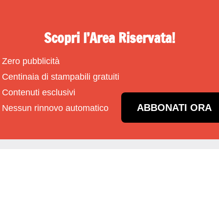
Scopri l’Area Riservata!
Zero pubblicità
Centinaia di stampabili gratuiti
Contenuti esclusivi
ABBONATI ORA
Nessun rinnovo automatico