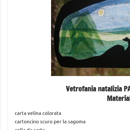
Vetrofania natalizia P
Materia
carta velina colorata
cartoncino scuro per la sagoma
colla da carta