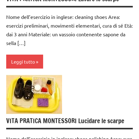
VITA
MONTESSORI
PRATICA
VITA
Nome dell’esercizio in inglese: cleaning shoes Area:
PRATICA
esercizi preliminari, movimenti elementari, cura di sé Età:
dai 3 anni Materiale: un vassoio contenente sapone da
sella […]
Leggi tutto
dai
3 ai
6
anni
GUIDA
VITA PRATICA MONTESSORI Lucidare le scarpe
DIDATTICA
MONTESSORI
Nome dell’esercizio in inglese: shoes polishing Area: cura