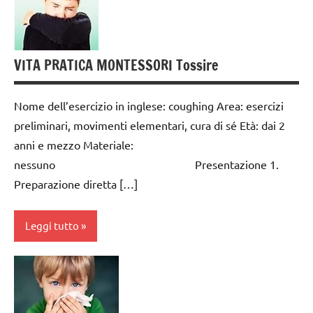
TUTTI GLI
sè
ARTICOLI
da 0
VITA
a 3
VITA PRATICA MONTESSORI Tossire
PRATICA
anni
dai
Nome dell’esercizio in inglese: coughing Area: esercizi
3 ai
preliminari, movimenti elementari, cura di sé Età: dai 2
6
anni e mezzo Materiale:
anni
nessuno Presentazione 1.
GUIDA
Preparazione diretta […]
DIDATTICA
MONTESSORI
Leggi tutto
TUTTI GLI
ARGOMENTI
cura
PER ETA'
di
TUTTI GLI
sè