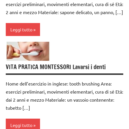
esercizi preliminari, movimenti elementari, cura di sé Età:
6
2 anni e mezzo Materiale: sapone delicato, un panno, […]
anni
GUIDA
Leggi tutto
DIDATTICA
MONTESSORI
cura
TUTTI GLI
di
ARGOMENTI
sè
PER ETA'
VITA PRATICA MONTESSORI Lavarsi i denti
da 0
TUTTI GLI
a 3
ARTICOLI
Nome dell’esercizio in inglese: tooth brushing Area:
anni
VITA
esercizi preliminari, movimenti elementari, cura di sé Età:
dai
PRATICA
dai 2 anni e mezzo Materiale: un vassoio contenente:
3 ai
tubetto […]
6
anni
Leggi tutto
GUIDA