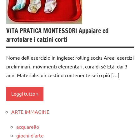
GUIDA
DIDATTICA
MONTESSORI
VITA PRATICA MONTESSORI Appaiare ed
arrotolare i calzini corti
TUTTI GLI
ARGOMENTI
PER ETA'
Nome dell’esercizio in inglese: rolling socks Area: esercizi
TUTTI GLI
preliminari, movimenti elementari, cura di sé Età: dai 3
ARTICOLI
anni Materiale: un cestino contenente sei o più […]
vestirsi
e
Leggi tutto
svestirsi
ARTE IMMAGINE
VITA
da 0
PRATICA
a 3
acquarello
anni
giochi d'arte
dai