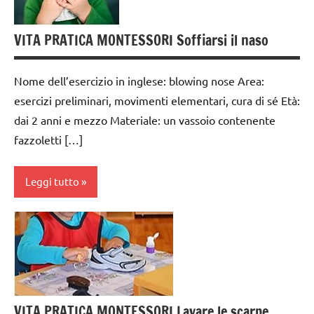
ARTICOLI
da 0
VITA
a 3
VITA PRATICA MONTESSORI Soffiarsi il naso
PRATICA
anni
dai
Nome dell’esercizio in inglese: blowing nose Area:
3 ai
esercizi preliminari, movimenti elementari, cura di sé Età:
6
dai 2 anni e mezzo Materiale: un vassoio contenente
anni
fazzoletti […]
GUIDA
DIDATTICA
Leggi tutto
MONTESSORI
TUTTI GLI
cura
ARGOMENTI
di
PER ETA'
sè
TUTTI GLI
GUIDA
ARTICOLI
DIDATTICA
VITA PRATICA MONTESSORI Lavare le scarpe