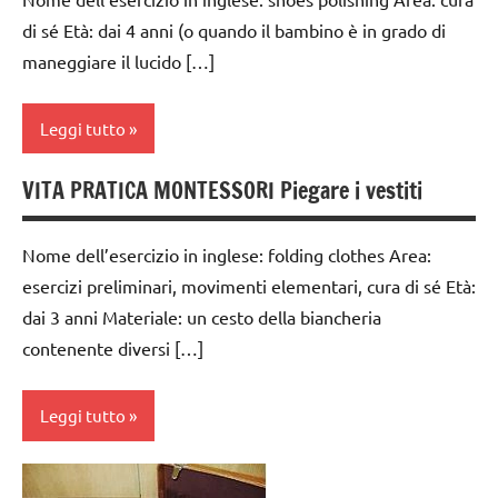
TUTTI GLI
di sé Età: dai 4 anni (o quando il bambino è in grado di
ARGOMENTI
maneggiare il lucido […]
PER ETA'
TUTTI GLI
Leggi tutto
ARTICOLI
vestirsi
VITA PRATICA MONTESSORI Piegare i vestiti
dai
e
3 ai
svestirsi
6
Nome dell’esercizio in inglese: folding clothes Area:
VITA
anni
esercizi preliminari, movimenti elementari, cura di sé Età:
PRATICA
dai 3 anni Materiale: un cesto della biancheria
GUIDA
DIDATTICA
contenente diversi […]
MONTESSORI
TUTTI GLI
Leggi tutto
ARGOMENTI
PER ETA'
dai