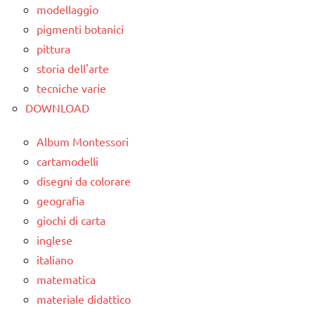
modellaggio
3 ai
pigmenti botanici
6
pittura
anni
storia dell'arte
GUIDA
tecniche varie
DIDATTICA
DOWNLOAD
MONTESSORI
TUTTI GLI
Album Montessori
ARGOMENTI
cartamodelli
PER ETA'
disegni da colorare
TUTTI GLI
geografia
ARTICOLI
giochi di carta
inglese
vestirsi
e
italiano
svestirsi
matematica
materiale didattico
VITA