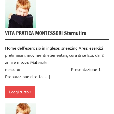
cura
PER ETA'
di
TUTTI GLI
sè
ARTICOLI
da 0
VITA
a 3
VITA PRATICA MONTESSORI Starnutire
PRATICA
anni
dai
Nome dell’esercizio in inglese: sneezing Area: esercizi
3 ai
preliminari, movimenti elementari, cura di sé Età: dai 2
6
anni e mezzo Materiale:
anni
nessuno Presentazione 1.
GUIDA
Preparazione diretta […]
DIDATTICA
MONTESSORI
Leggi tutto
TUTTI GLI
ARGOMENTI
cura
PER ETA'
di