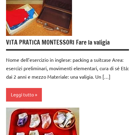
TUTTI GLI
3 ai
ARTICOLI
6
anni
vestirsi
e
GUIDA
svestirsi
DIDATTICA
VITA PRATICA MONTESSORI Fare la valigia
MONTESSORI
VITA
PRATICA
TUTTI GLI
Nome dell’esercizio in inglese: packing a suitcase Area:
ARGOMENTI
esercizi preliminari, movimenti elementari, cura di sé Età:
PER ETA'
dai 2 anni e mezzo Materiale: una valigia. Un […]
TUTTI GLI
ARTICOLI
Leggi tutto
vestirsi
e
dai
svestirsi
3 ai
VITA
6
PRATICA
anni