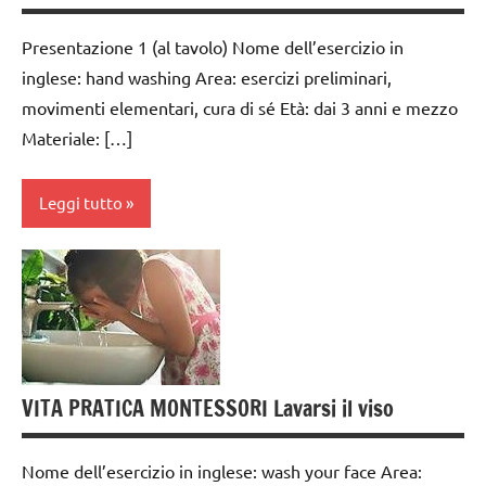
Presentazione 1 (al tavolo) Nome dell’esercizio in
inglese: hand washing Area: esercizi preliminari,
movimenti elementari, cura di sé Età: dai 3 anni e mezzo
Materiale: […]
Leggi tutto
cura
di
sè
da 0
a 3
VITA PRATICA MONTESSORI Lavarsi il viso
anni
dai
Nome dell’esercizio in inglese: wash your face Area:
3 ai