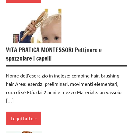
DIDATTICA
MONTESSORI
cura
di
TUTTI GLI
sè
ARGOMENTI
PER ETA'
da 0
a 3
VITA PRATICA MONTESSORI Pettinare e
TUTTI GLI
anni
spazzolare i capelli
ARTICOLI
dai
VITA
3 ai
Nome dell’esercizio in inglese: combing hair, brushing
PRATICA
6
hair Area: esercizi preliminari, movimenti elementari,
anni
cura di sé Età: dai 2 anni e mezzo Materiale: un vassoio
GUIDA
[…]
DIDATTICA
MONTESSORI
Leggi tutto
TUTTI GLI
ARGOMENTI