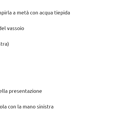
empirla a metà con acqua tiepida
 del vassoio
stra)
della presentazione
ola con la mano sinistra