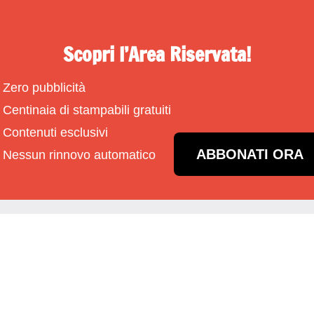
Scopri l’Area Riservata!
Zero pubblicità
Centinaia di stampabili gratuiti
Contenuti esclusivi
ABBONATI ORA
Nessun rinnovo automatico