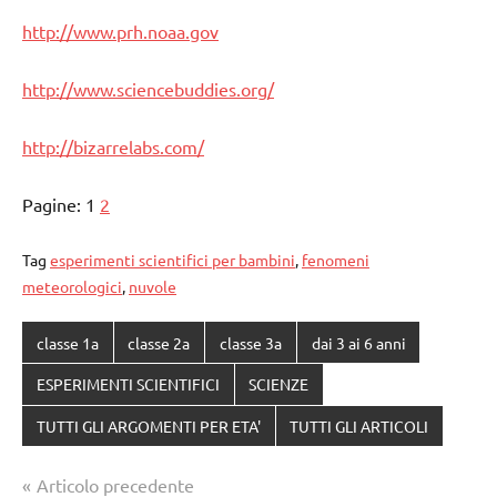
http://www.prh.noaa.gov
http://www.sciencebuddies.org/
http://bizarrelabs.com/
Pagine:
1
2
Tag
esperimenti scientifici per bambini
,
fenomeni
meteorologici
,
nuvole
classe 1a
classe 2a
classe 3a
dai 3 ai 6 anni
ESPERIMENTI SCIENTIFICI
SCIENZE
TUTTI GLI ARGOMENTI PER ETA'
TUTTI GLI ARTICOLI
Navigazione
Articolo precedente