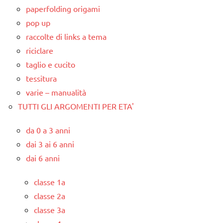
paperfolding origami
pop up
raccolte di links a tema
riciclare
taglio e cucito
tessitura
varie – manualità
TUTTI GLI ARGOMENTI PER ETA'
da 0 a 3 anni
dai 3 ai 6 anni
dai 6 anni
classe 1a
classe 2a
classe 3a