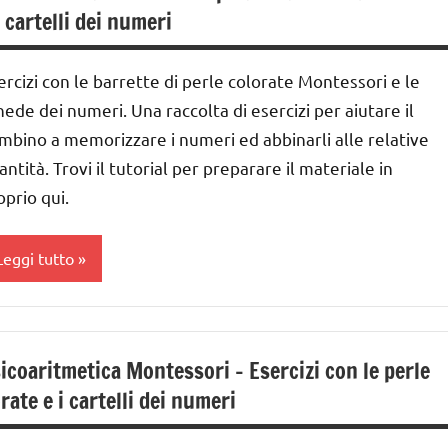
lasse
i cartelli dei numeri
a
ai
ercizi con le barrette di perle colorate Montessori e le
 ai
hede dei numeri. Una raccolta di esercizi per aiutare il
mbino a memorizzare i numeri ed abbinarli alle relative
nni
antità. Trovi il tutorial per preparare il materiale in
IOCHI
oprio qui.
MONTESSORI
Leggi tutto
iochi
er
ontare
ifre e
uantità
GUIDA
icoaritmetica Montessori – Esercizi con le perle
IDATTICA
lasse
rate e i cartelli dei numeri
MONTESSORI
a
eggere