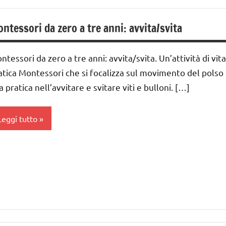
lasse
RE ANNI
a
ntessori da zero a tre anni: avvita/svita
UTTI GLI
lasse
ARGOMENTI
a
ER ETA'
ntessori da zero a tre anni: avvita/svita. Un’attività di vita
ai
atica Montessori che si focalizza sul movimento del polso
UTTI GLI
 ai
RTICOLI
a pratica nell’avvitare e svitare viti e bulloni. […]
ITA
nni
Leggi tutto
RATICA
ai
a 0
nni
 3
GEOGRAFIA
nni
GUIDA
ai
IDATTICA
 ai
MONTESSORI