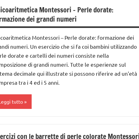
nni
icoaritmetica Montessori – Perle dorate:
mappe
rmazione dei grandi numeri
GUIDA
artine
IDATTICA
MONTESSORI
icoaritmetica Montessori – Perle dorate: formazione dei
UTTI GLI
andi numeri. Un esercizio che si fa coi bambini utilizzando
ARGOMENTI
MONTESSORI
rle dorate e cartelli dei numeri consiste nella
ER ETA'
A ZERO A
mposizione di grandi numeri. Tutte le esperienze sul
RE ANNI
UTTI GLI
stema decimale qui illustrate si possono riferire ad un’età
RTICOLI
UTTI GLI
mpresa tra i 4 ed i 5 anni.
ARGOMENTI
ER ETA'
Leggi tutto
UTTI GLI
RTICOLI
lasse
ITA
a
RATICA
ercizi con le barrette di perle colorate Montessor