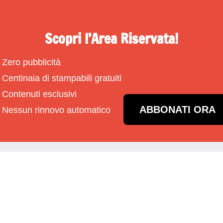
Scopri l’Area Riservata!
Zero pubblicità
Centinaia di stampabili gratuiti
Contenuti esclusivi
ABBONATI ORA
Nessun rinnovo automatico