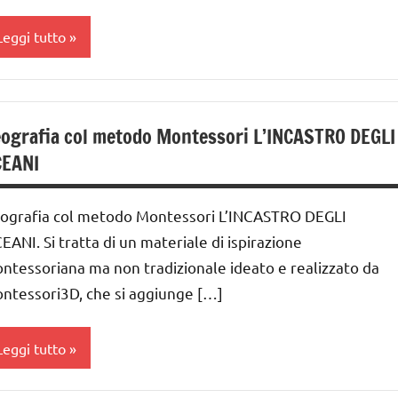
Leggi tutto
a 0
 3
ografia col metodo Montessori L’INCASTRO DEGLI
nni
CEANI
ai
 ai
ografia col metodo Montessori L’INCASTRO DEGLI
EANI. Si tratta di un materiale di ispirazione
nni
ntessoriana ma non tradizionale ideato e realizzato da
GUIDA
ntessori3D, che si aggiunge […]
IDATTICA
MONTESSORI
Leggi tutto
MONTESSORI
A ZERO A