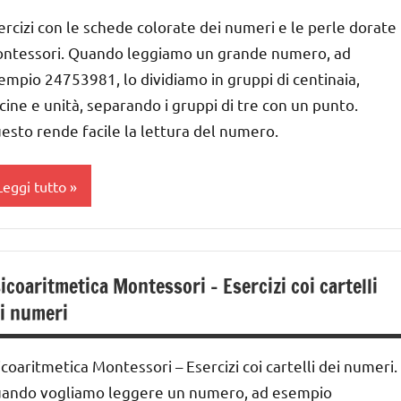
ai
ercizi con le schede colorate dei numeri e le perle dorate
UTTI GLI
UTTI GLI
 ai
ntessori. Quando leggiamo un grande numero, ad
RTICOLI
RTICOLI
empio 24753981, lo dividiamo in gruppi di centinaia,
nità
nità
nni
cine e unità, separando i gruppi di tre con un punto.
ecine
ecine
ai
esto rende facile la lettura del numero.
entinaia
entinaia
nni
Leggi tutto
IOCHI
MONTESSORI
lasse
a
iochi
icoaritmetica Montessori – Esercizi coi cartelli
er
lasse
i numeri
ontare
a
GUIDA
ai
icoaritmetica Montessori – Esercizi coi cartelli dei numeri.
IDATTICA
 ai
ando vogliamo leggere un numero, ad esempio
MONTESSORI