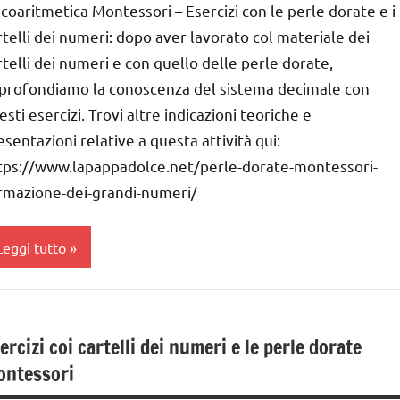
ai
icoaritmetica Montessori – Esercizi con le perle dorate e i
 ai
rtelli dei numeri: dopo aver lavorato col materiale dei
crivere
rtelli dei numeri e con quello delle perle dorate,
nni
profondiamo la conoscenza del sistema decimale con
umeri
GUIDA
esti esercizi. Trovi altre indicazioni teoriche e
MATEMATICA
IDATTICA
esentazioni relative a questa attività qui:
MONTESSORI
MATEMATICA
tps://www.lapappadolce.net/perle-dorate-montessori-
MONTESSORI
rmazione-dei-grandi-numeri/
MATEMATICA
ontessori
MATEMATICA
Leggi tutto
MONTESSORI
PEDAGOGIE
sicoaritmetica
sicoaritmetica
lasse
ontessori
ontessori
a
ercizi coi cartelli dei numeri e le perle dorate
UTTI GLI
UTTI GLI
lasse
ntessori
ARGOMENTI
ARGOMENTI
a
ER ETA'
ER ETA'