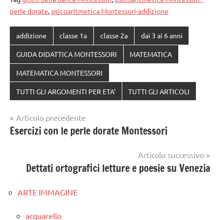
perle dorate
,
psicoaritmetica Montessori-addizione
addizione
classe 1a
classe 2a
dai 3 ai 6 anni
GUIDA DIDATTICA MONTESSORI
MATEMATICA
MATEMATICA MONTESSORI
TUTTI GLI ARGOMENTI PER ETA'
TUTTI GLI ARTICOLI
Navigazione
Articolo precedente
Esercizi con le perle dorate Montessori
articoli
Articolo successivo
Dettati ortografici letture e poesie su Venezia
ARTE IMMAGINE
acquarello