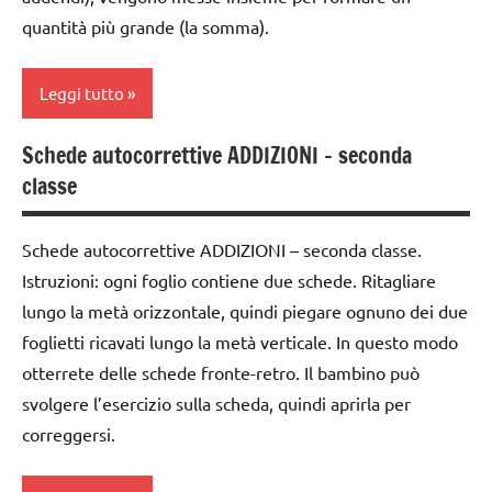
MONTESSORI
TUTORIAL
dai
quantità più grande (la somma).
3 ai
MATEMATICA
TUTTI GLI
6
ARGOMENTI
Leggi tutto
MATEMATICA
anni
PER ETA'
MONTESSORI
dai
Schede autocorrettive ADDIZIONI – seconda
TUTTI GLI
addizione
materiale
6
classe
ARTICOLI
didattico
anni
classe
1a
nomenclature
DOWNLOAD
Schede autocorrettive ADDIZIONI – seconda classe.
Montessori
classe
Istruzioni: ogni foglio contiene due schede. Ritagliare
GIOCHI
2a
psicoaritmetica
MONTESSORI
lungo la metà orizzontale, quindi piegare ognuno dei due
Montessori
dai
foglietti ricavati lungo la metà verticale. In questo modo
giochi
3 ai
otterrete delle schede fronte-retro. Il bambino può
TUTTI GLI
per
6
ARGOMENTI
contare
svolgere l’esercizio sulla scheda, quindi aprirla per
anni
PER ETA'
correggersi.
GUIDA
GUIDA
TUTTI GLI
DIDATTICA
DIDATTICA