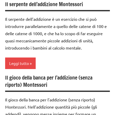
Il serpente dell’addizione Montessori
addizione
anni
classe
DOWNLOAD
Il serpente dell’addizione è un esercizio che si può
1a
GUIDA
introdurre parallelamente a quello delle catene di 100 e
classe
DIDATTICA
delle catene di 1000, e che ha lo scopo di far eseguire
2a
MONTESSORI
quasi meccanicamente piccole addizioni di unità,
dai
MATEMATICA
introducendo i bambini al calcolo mentale.
3 ai
MATEMATICA
6
MONTESSORI
Leggi tutto
anni
materiale
dai
Il gioco della banca per l’addizione (senza
didattico
addizione
6
riporto) Montessori
anni
nomenclature
classe
Montessori
1a
DOWNLOAD
Il gioco della banca per l’addizione (senza riporto)
psicoaritmetica
classe
Montessori. Nell’addizione quantità più piccole (gli
GUIDA
Montessori
2a
DIDATTICA
addendi), vengono messe insieme per formare un