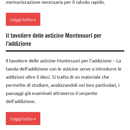
memorizzazione necessaria per il calcolo rapido.
GUIDA
DIDATTICA
Leggi tutto
MONTESSORI
MATEMATICA
Il tavoliere delle asticine Montessori per
addizione
l’addizione
MATEMATICA
classe
MONTESSORI
1a
Il tavoliere delle asticine Montessori per l’addizione – La
psicoaritmetica
costruire i
Montessori
tavola dell’addizione con le asticine serve a introdurre le
materiali
addizioni oltre il dieci. Si tratta di un materiale che
TUTTI GLI
Montessori
permette di studiare, analizzandoli nei loro particolari, i
ARGOMENTI
dai
passaggi già esaminati attraverso il serpente
PER ETA'
3 ai
dell’addizione.
TUTTI GLI
6
ARTICOLI
anni
Leggi tutto
dai
6