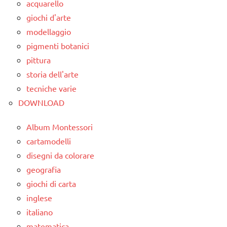
TUTTI GLI
ARTICOLI
acquarello
dai
ARTICOLI
giochi d'arte
3 ai
modellaggio
6
pigmenti botanici
anni
pittura
GUIDA
storia dell'arte
DIDATTICA
tecniche varie
MONTESSORI
DOWNLOAD
MATEMATICA
Album Montessori
MATEMATICA
cartamodelli
MONTESSORI
disegni da colorare
TUTTI GLI
geografia
ARGOMENTI
giochi di carta
PER ETA'
inglese
TUTTI GLI
italiano
ARTICOLI
matematica