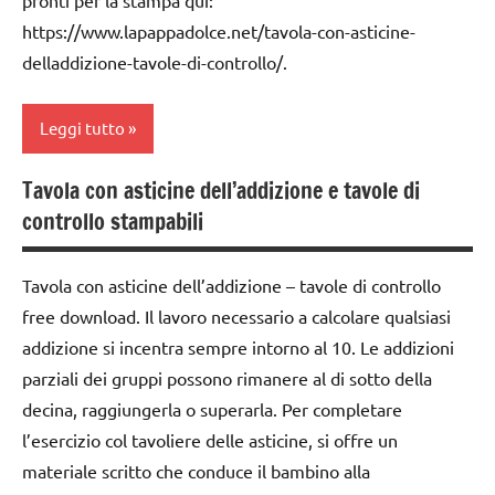
https://www.lapappadolce.net/tavola-con-asticine-
delladdizione-tavole-di-controllo/.
Leggi tutto
Tavola con asticine dell’addizione e tavole di
addizione
controllo stampabili
classe
1a
Tavola con asticine dell’addizione – tavole di controllo
dai
free download. Il lavoro necessario a calcolare qualsiasi
3 ai
addizione si incentra sempre intorno al 10. Le addizioni
6
parziali dei gruppi possono rimanere al di sotto della
anni
decina, raggiungerla o superarla. Per completare
dai
l’esercizio col tavoliere delle asticine, si offre un
6
materiale scritto che conduce il bambino alla
anni