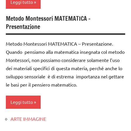
ARTICOLI
MONTESSORI
Leggi tutto
MONTESSORI
MATEMATICA
MATEMATICA
Metodo Montessori MATEMATICA –
addizione
matematica
Presentazione
MATEMATICA
classe
MATEMATICA
MONTESSORI
2a
MONTESSORI
Metodo Montessori MATEMATICA – Presentazione.
TUTTI GLI
DOWNLOAD
Quando pensiamo alla matematica insegnata col metodo
materiale
ARGOMENTI
didattico
PER ETA'
Montessori, non possiamo considerare solamente l’uso
MATEMATICA
dei materiali specifici di questa materia, perché anche lo
nomenclature
TUTTI GLI
matematica
sviluppo sensoriale è di estrema importanza nel gettare
Montessori
ARTICOLI
materiale
le basi per il pensiero matematico.
psicoaritmetica
didattico
Montessori
TUTTI GLI
Leggi tutto
TUTTI GLI
ARGOMENTI
ARGOMENTI
PER ETA'
ARTE IMMAGINE
classi
PER ETA'
TUTTI GLI
1a-5a