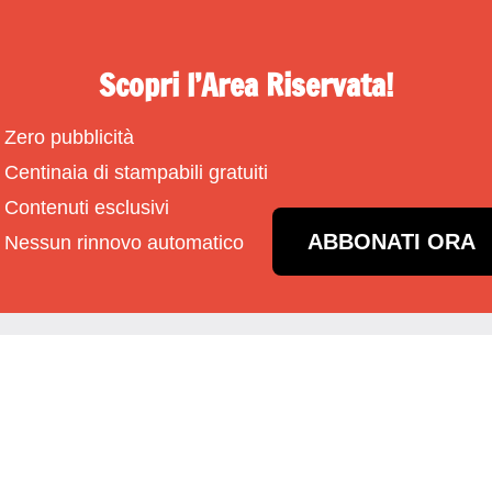
Scopri l’Area Riservata!
Zero pubblicità
Centinaia di stampabili gratuiti
Contenuti esclusivi
ABBONATI ORA
Nessun rinnovo automatico