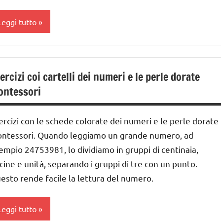
ontare
Leggi tutto
GUIDA
IDATTICA
MONTESSORI
lasse
a
eggere
ercizi coi cartelli dei numeri e le perle dorate
lasse
ntessori
crivere
a
ai
ercizi con le schede colorate dei numeri e le perle dorate
umeri
 ai
ntessori. Quando leggiamo un grande numero, ad
MATEMATICA
empio 24753981, lo dividiamo in gruppi di centinaia,
nni
MATEMATICA
cine e unità, separando i gruppi di tre con un punto.
MONTESSORI
ai
esto rende facile la lettura del numero.
ontessori
nni
Leggi tutto
PEDAGOGIE