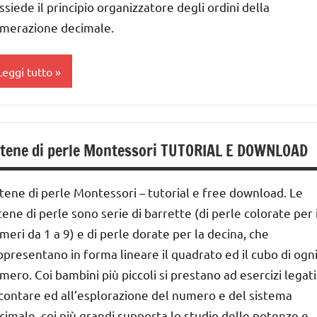
idattico
ssiede il principio organizzatore degli ordini della
nni
merazione decimale.
omenclature
DOWNLOAD
ontessori
Leggi tutto
GUIDA
sicoaritmetica
IDATTICA
ontessori
MONTESSORI
lasse
UTTI GLI
a
atematica
ARGOMENTI
tene di perle Montessori TUTORIAL E DOWNLOAD
ER ETA'
ai
MATEMATICA
 ai
MONTESSORI
UTTI GLI
tene di perle Montessori – tutorial e free download. Le
RTICOLI
tene di perle sono serie di barrette (di perle colorate per 
ateriale
nni
idattico
meri da 1 a 9) e di perle dorate per la decina, che
nità
ai
ppresentano in forma lineare il quadrato ed il cubo di ogn
ecine
omenclature
entinaia
mero. Coi bambini più piccoli si prestano ad esercizi legati
ontessori
nni
 contare ed all’esplorazione del numero e del sistema
sicoaritmetica
IOCHI
cimale, coi più grandi supporta lo studio delle potenze e