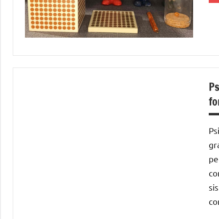
d
3
6
a
d
Ps
6
fo
a
Ps
gr
pe
D
co
si
co