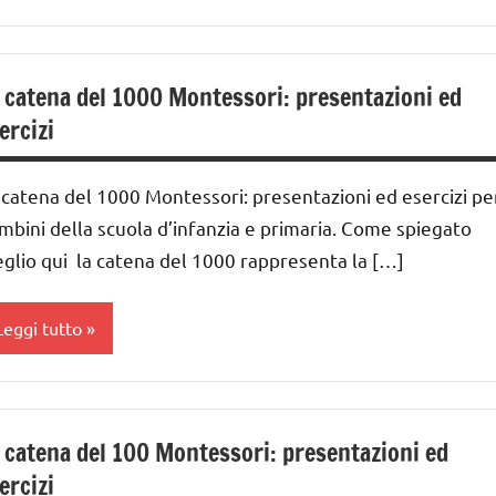
IOCHI
sicoaritmetica
MONTESSORI
lasse
ontessori
a
iochi
 catena del 1000 Montessori: presentazioni ed
UTTI GLI
er
lasse
ercizi
ARGOMENTI
ontare
a
ER ETA'
GUIDA
ai
 catena del 1000 Montessori: presentazioni ed esercizi pe
UTTI GLI
IDATTICA
 ai
mbini della scuola d’infanzia e primaria. Come spiegato
RTICOLI
MONTESSORI
glio qui la catena del 1000 rappresenta la […]
nità
nni
eggere
ecine
GUIDA
Leggi tutto
entinaia
crivere
IDATTICA
MONTESSORI
umeri
lasse
eggere
a
MATEMATICA
 catena del 100 Montessori: presentazioni ed
ai
ercizi
crivere
MATEMATICA