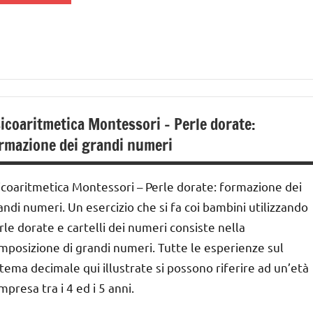
ai
 ai
nni
ai
icoaritmetica Montessori – Perle dorate:
rmazione dei grandi numeri
nni
EDUCAZIONE
icoaritmetica Montessori – Perle dorate: formazione dei
COSMICA
andi numeri. Un esercizio che si fa coi bambini utilizzando
rle dorate e cartelli dei numeri consiste nella
GUIDA
IDATTICA
mposizione di grandi numeri. Tutte le esperienze sul
MONTESSORI
stema decimale qui illustrate si possono riferire ad un’età
mpresa tra i 4 ed i 5 anni.
MATEMATICA
MONTESSORI