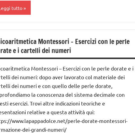
Leggi tutto
sicoaritmetica
ontessori
lasse
UTTI GLI
a
ARGOMENTI
icoaritmetica Montessori – Esercizi con le perle
ER ETA'
lasse
rate e i cartelli dei numeri
a
UTTI GLI
RTICOLI
ai
icoaritmetica Montessori – Esercizi con le perle dorate e i
 ai
rtelli dei numeri: dopo aver lavorato col materiale dei
nità
ecine
rtelli dei numeri e con quello delle perle dorate,
nni
entinaia
profondiamo la conoscenza del sistema decimale con
IOCHI
esti esercizi. Trovi altre indicazioni teoriche e
MONTESSORI
esentazioni relative a questa attività qui:
tps://www.lapappadolce.net/perle-dorate-montessori-
iochi
rmazione-dei-grandi-numeri/
er