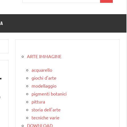
per:
TA
ARTE IMMAGINE
acquarello
giochi d'arte
modellaggio
pigmenti botanici
a
pittura
storia dell'arte
tecniche varie
DOWNLOAD