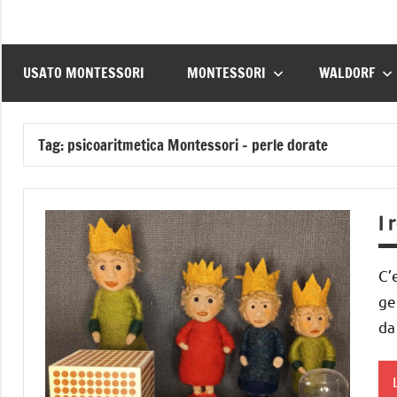
USATO MONTESSORI
MONTESSORI
WALDORF
Tag:
psicoaritmetica Montessori – perle dorate
I 
C’
ge
da