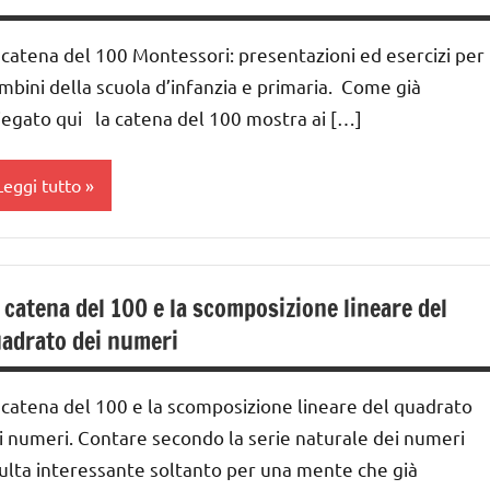
 ai
MONTESSORI
umeri
 catena del 100 Montessori: presentazioni ed esercizi per
sicoaritmetica
nni
mbini della scuola d’infanzia e primaria. Come già
MATEMATICA
ontessori
ai
iegato qui la catena del 100 mostra ai […]
UTTI GLI
UTTI GLI
ARGOMENTI
ARGOMENTI
nni
Leggi tutto
ER ETA'
ER ETA'
GUIDA
UTTI GLI
UTTI GLI
IDATTICA
lasse
RTICOLI
RTICOLI
MONTESSORI
a
 catena del 100 e la scomposizione lineare del
nità
nità
MATEMATICA
ai
ecine
ecine
adrato dei numeri
atematica
 ai
entinaia
entinaia
MATEMATICA
 catena del 100 e la scomposizione lineare del quadrato
nni
MONTESSORI
i numeri. Contare secondo la serie naturale dei numeri
ai
ateriale
sulta interessante soltanto per una mente che già