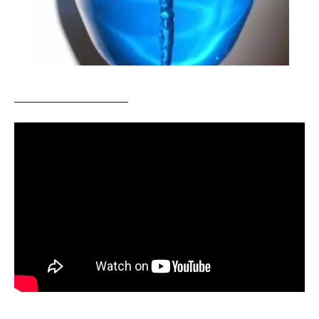
____________________
________________________