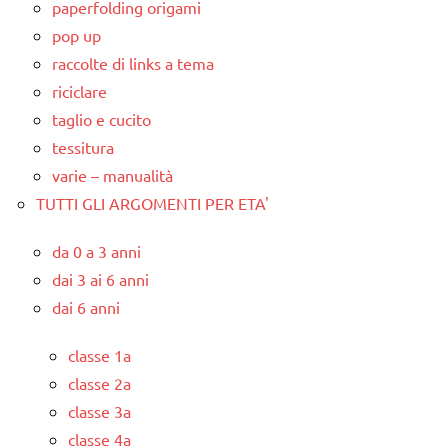
paperfolding origami
pop up
raccolte di links a tema
riciclare
taglio e cucito
tessitura
varie – manualità
TUTTI GLI ARGOMENTI PER ETA'
da 0 a 3 anni
dai 3 ai 6 anni
dai 6 anni
classe 1a
classe 2a
classe 3a
classe 4a