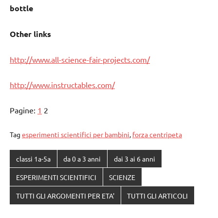
bottle
Other links
http://www.all-science-fair-projects.com/
http://www.instructables.com/
Pagine:
1
2
Tag
esperimenti scientifici per bambini
,
forza centripeta
classi 1a-5a
da 0 a 3 anni
dai 3 ai 6 anni
ESPERIMENTI SCIENTIFICI
SCIENZE
TUTTI GLI ARGOMENTI PER ETA'
TUTTI GLI ARTICOLI