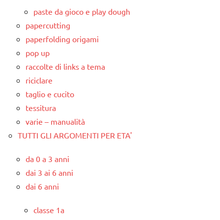
paste da gioco e play dough
papercutting
paperfolding origami
pop up
raccolte di links a tema
riciclare
taglio e cucito
tessitura
varie – manualità
TUTTI GLI ARGOMENTI PER ETA'
da 0 a 3 anni
dai 3 ai 6 anni
dai 6 anni
classe 1a