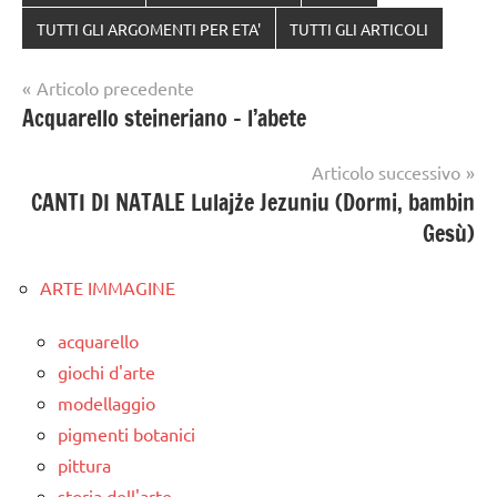
TUTTI GLI ARGOMENTI PER ETA'
TUTTI GLI ARTICOLI
Navigazione
Articolo precedente
Acquarello steineriano – l’abete
articoli
Articolo successivo
CANTI DI NATALE Lulajże Jezuniu (Dormi, bambin
Gesù)
ARTE IMMAGINE
acquarello
giochi d'arte
modellaggio
pigmenti botanici
pittura
storia dell'arte