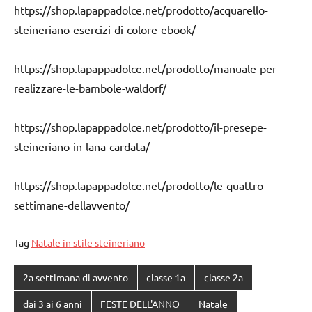
https://shop.lapappadolce.net/prodotto/acquarello-
steineriano-esercizi-di-colore-ebook/
https://shop.lapappadolce.net/prodotto/manuale-per-
realizzare-le-bambole-waldorf/
https://shop.lapappadolce.net/prodotto/il-presepe-
steineriano-in-lana-cardata/
https://shop.lapappadolce.net/prodotto/le-quattro-
settimane-dellavvento/
Tag
Natale in stile steineriano
2a settimana di avvento
classe 1a
classe 2a
dai 3 ai 6 anni
FESTE DELL'ANNO
Natale